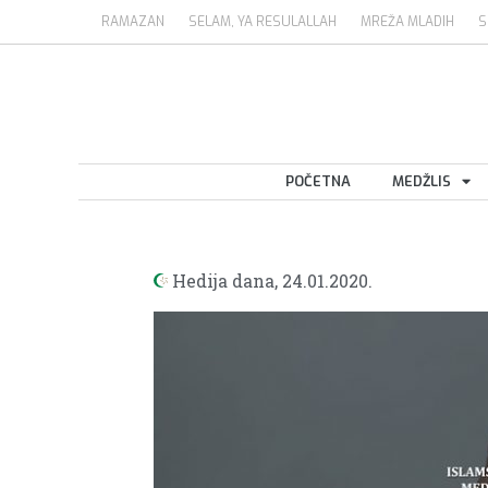
RAMAZAN
SELAM, YA RESULALLAH
MREŽA MLADIH
S
POČETNA
MEDŽLIS
Hedija dana,
24.01.2020.