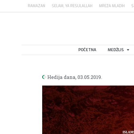
RAMAZAN
SELAM, YA RESULALLAH
MREŽA MLADIH
S
POČETNA
MEDŽLIS
Hedija dana,
03.05.2019.