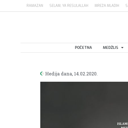
RAMAZAN
SELAM, YA RESULALLAH
MREŽA MLADIH
S
POČETNA
MEDŽLIS
Hedija dana,
14.02.2020.