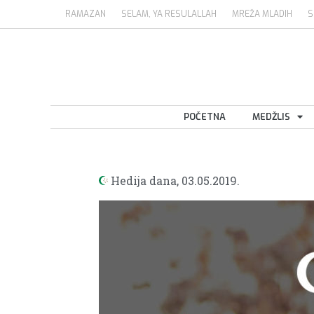
RAMAZAN
SELAM, YA RESULALLAH
MREŽA MLADIH
S
POČETNA
MEDŽLIS
Hedija dana,
03.05.2019.