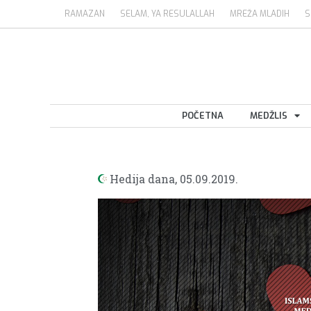
RAMAZAN
SELAM, YA RESULALLAH
MREŽA MLADIH
S
POČETNA
MEDŽLIS
Hedija dana,
05.09.2019.