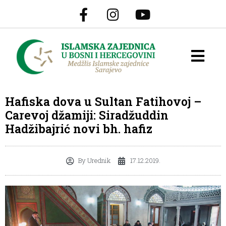
Hafiska dova u Sultan Fatihovoj –
Carevoj džamiji: Siradžuddin
Hadžibajrić novi bh. hafiz
By
Urednik
17.12.2019.