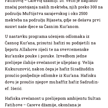
Fatihovoj – Carevoj džamiji. Dr. Velić je naglasio
značaj postojanja naših mekteba, njih preko 300 na
području Muftijstva sarajevskog i oko 2500
mekteba na području Rijaseta, gdje se dešava prvi
susret naše djece sa Časnim Kur’anom.
U nastavku programa učenjem odlomaka iz
Časnog Kur’ana, prisutni hafizi su podsjetili na
ljepotu Allahove riječi te na svevremenske
kur’anske pouke i poruke. Izvedbom jedne
prelijepe ilahije svečanost je uljepšao g. Velija
Kukuruzović, nakon čega je hafiz Siradžuddin
proučio posljednje odlomke iz Kur’ana. Hafisku
dovu je proučio njegov muhaffiz hafiz Sadrudin-
ef. Išerić.
Hafiska svečanost u prelijepom ambijentu Sultan
Fatihove – Careve džamije, okončana je