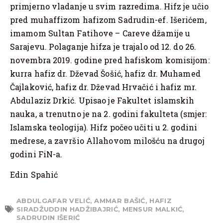
primjerno vladanje u svim razredima. Hifz je učio
pred muhaffizom hafizom Sadrudin-ef. Išerićem,
imamom Sultan Fatihove – Careve džamije u
Sarajevu. Polaganje hifza je trajalo od 12. do 26.
novembra 2019. godine pred hafiskom komisijom:
kurra hafiz dr. Dževad Šošić, hafiz dr. Muhamed
Čajlaković, hafiz dr. Dževad Hrvačić i hafiz mr.
Abdulaziz Drkić. Upisao je Fakultet islamskih
nauka, a trenutno je na 2. godini fakulteta (smjer:
Islamska teologija). Hifz počeo učiti u 2. godini
medrese, a završio Allahovom milošću na drugoj
godini FiN-a.
Edin Spahić
ABDULGAFAR VELIĆ
,
AMMAR BAŠIĆ
,
HAFIZ
SIRADŽUDDIN HADŽIBAJRIĆ
,
MENSUR MALKIĆ
,
SADRUDIN IŠERIĆ