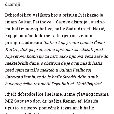
džamiji.
Dobrodošlicu velikom broju prisutnih iskazao je
imam Sultan Fatihove – Careve džamije i ujedno
muhaffiz novog hafiza, hafiz Sadrudin-ef. Išerić,
koji je poručio kako se radi o jedinstvenom
primjeru, odnosno
“hafizu koji je sam naučio Časni
Kur’an, dok ga je on samo spremao za izlazak pred
Rijasetovu komisiju za hifz, iako njihova veza seže do
mektebskih dana, s obzirom da je ovaj mladi hafiz
pred njim završio mekteb u Sultan Fatihovoj –
Carevoj džamiji, te da je hafiz Siradžuddin unuk
čuvenog šejha rahmetli Fejzullah-ef. Hadžibajrića”
.
Riječi dobrodošlice i selame, u ime glavnog imama
MIZ Sarajevo doc. dr. hafiza Kenan-ef. Musića,
uputio je njegov pomoćnik i izaslanik hafiz