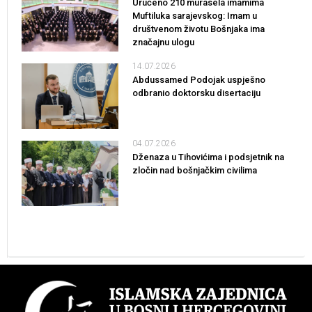
Uručeno 210 murasela imamima
Muftiluka sarajevskog: Imam u
društvenom životu Bošnjaka ima
značajnu ulogu
14.07.2026
Abdussamed Podojak uspješno
odbranio doktorsku disertaciju
04.07.2026
Dženaza u Tihovićima i podsjetnik na
zločin nad bošnjačkim civilima