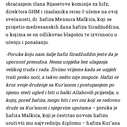
obraćanjem člana Rijasetove komisije za hifz,
direktora GHM i izaslanika reisu-l-uleme na ovoj
svečanosti, dr. hafiza Mensura Malkića, koji se
prisjetio medresanskih dana hafiza Siradžuddina,
u kojima se on odlikovao blagošću te izvrsnoću u
učenju i ponašanju.
-Poruka koju nam šalje hafiz Siradžuddin jeste da je
upornost presudna. Nema uspjeha bez ulaganja
velikog truda i rada. Živimo vrijeme kada se uspjeh
traži preko noći, a takvo nešto nije moguće. Hafizi će
kroz svoje druženje sa Kur’anom i postupanjem po
njemu steći ugled i biti u halki Allahovih prijatelja, u
kojoj, pored hafiza, mogu biti i svi oni koji se redovno
druže sa Kur’anom i njegovim uputama –
poruka je
hafiza Malkića, koji je čestitao novom hafizu
uručivši mu najvredniju diplomu – hafiza Kur’ana