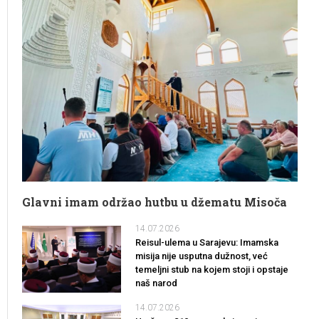
Glavni imam održao hutbu u džematu Misoča
14.07.2026
Reisul-ulema u Sarajevu: Imamska
misija nije usputna dužnost, već
temeljni stub na kojem stoji i opstaje
naš narod
14.07.2026