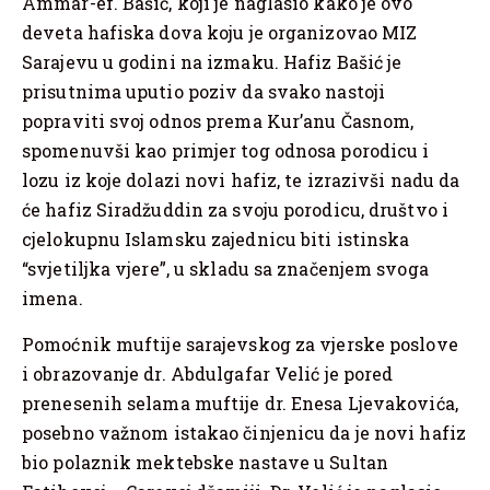
Ammar-ef. Bašić, koji je naglasio kako je ovo
deveta hafiska dova koju je organizovao MIZ
Sarajevu u godini na izmaku. Hafiz Bašić je
prisutnima uputio poziv da svako nastoji
popraviti svoj odnos prema Kur’anu Časnom,
spomenuvši kao primjer tog odnosa porodicu i
lozu iz koje dolazi novi hafiz, te izrazivši nadu da
će hafiz Siradžuddin za svoju porodicu, društvo i
cjelokupnu Islamsku zajednicu biti istinska
“svjetiljka vjere”, u skladu sa značenjem svoga
imena.
Pomoćnik muftije sarajevskog za vjerske poslove
i obrazovanje dr. Abdulgafar Velić je pored
prenesenih selama muftije dr. Enesa Ljevakovića,
posebno važnom istakao činjenicu da je novi hafiz
bio polaznik mektebske nastave u Sultan