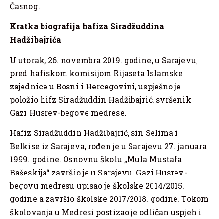
Časnog.
Kratka biografija hafiza Siradžuddina
Hadžibajrića
U utorak, 26. novembra 2019. godine, u Sarajevu,
pred hafiskom komisijom Rijaseta Islamske
zajednice u Bosni i Hercegovini, uspješno je
položio hifz Siradžuddin Hadžibajrić, svršenik
Gazi Husrev-begove medrese.
Hafiz Siradžuddin Hadžibajrić, sin Selima i
Belkise iz Sarajeva, rođen je u Sarajevu 27. januara
1999. godine. Osnovnu školu „Mula Mustafa
Bašeskija“ završio je u Sarajevu. Gazi Husrev-
begovu medresu upisao je školske 2014/2015.
godine a završio školske 2017/2018. godine. Tokom
školovanja u Medresi postizao je odličan uspjeh i