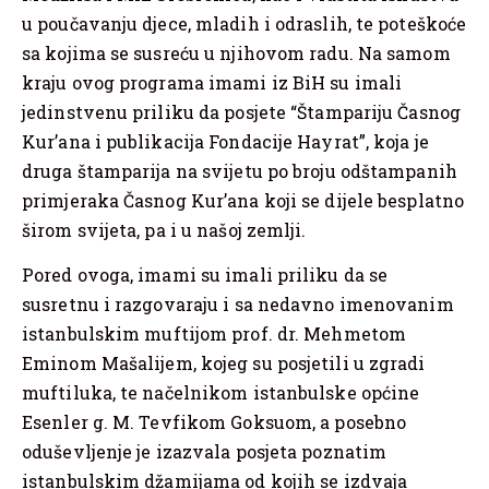
u poučavanju djece, mladih i odraslih, te poteškoće
sa kojima se susreću u njihovom radu. Na samom
kraju ovog programa imami iz BiH su imali
jedinstvenu priliku da posjete “Štampariju Časnog
Kur’ana i publikacija Fondacije Hayrat”, koja je
druga štamparija na svijetu po broju odštampanih
primjeraka Časnog Kur’ana koji se dijele besplatno
širom svijeta, pa i u našoj zemlji.
Pored ovoga, imami su imali priliku da se
susretnu i razgovaraju i sa nedavno imenovanim
istanbulskim muftijom prof. dr. Mehmetom
Eminom Mašalijem, kojeg su posjetili u zgradi
muftiluka, te načelnikom istanbulske općine
Esenler g. M. Tevfikom Goksuom, a posebno
oduševljenje je izazvala posjeta poznatim
istanbulskim džamijama od kojih se izdvaja