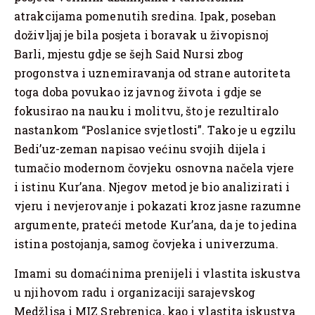
atrakcijama pomenutih sredina. Ipak, poseban
doživljaj je bila posjeta i boravak u živopisnoj
Barli, mjestu gdje se šejh Said Nursi zbog
progonstva i uznemiravanja od strane autoriteta
toga doba povukao iz javnog života i gdje se
fokusirao na nauku i molitvu, što je rezultiralo
nastankom “Poslanice svjetlosti”. Tako je u egzilu
Bedi’uz-zeman napisao većinu svojih dijela i
tumačio modernom čovjeku osnovna načela vjere
i istinu Kur’ana. Njegov metod je bio analizirati i
vjeru i nevjerovanje i pokazati kroz jasne razumne
argumente, prateći metode Kur’ana, da je to jedina
istina postojanja, samog čovjeka i univerzuma.
Imami su domaćinima prenijeli i vlastita iskustva
u njihovom radu i organizaciji sarajevskog
Medžlisa i MIZ Srebrenica, kao i vlastita iskustva