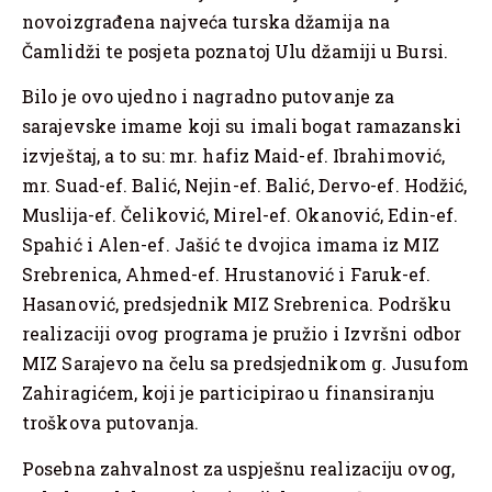
novoizgrađena najveća turska džamija na
Čamlidži te posjeta poznatoj Ulu džamiji u Bursi.
Bilo je ovo ujedno i nagradno putovanje za
sarajevske imame koji su imali bogat ramazanski
izvještaj, a to su: mr. hafiz Maid-ef. Ibrahimović,
mr. Suad-ef. Balić, Nejin-ef. Balić, Dervo-ef. Hodžić,
Muslija-ef. Čeliković, Mirel-ef. Okanović, Edin-ef.
Spahić i Alen-ef. Jašić te dvojica imama iz MIZ
Srebrenica, Ahmed-ef. Hrustanović i Faruk-ef.
Hasanović, predsjednik MIZ Srebrenica. Podršku
realizaciji ovog programa je pružio i Izvršni odbor
MIZ Sarajevo na čelu sa predsjednikom g. Jusufom
Zahiragićem, koji je participirao u finansiranju
troškova putovanja.
Posebna zahvalnost za uspješnu realizaciju ovog,