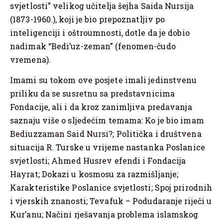
svjetlosti” velikog učitelja šejha Saida Nursija
(1873-1960.), koji je bio prepoznatljiv po
inteligenciji i oštroumnosti, dotle da je dobio
nadimak “Bedi’uz-zeman” (fenomen-čudo
vremena).
Imami su tokom ove posjete imali jedinstvenu
priliku da se susretnu sa predstavnicima
Fondacije, ali i da kroz zanimljiva predavanja
saznaju više o sljedećim temama: Ko je bio imam
Bediuzzaman Said Nursi?; Politička i društvena
situacija R. Turske u vrijeme nastanka Poslanice
svjetlosti; Ahmed Husrev efendi i Fondacija
Hayrat; Dokazi u kosmosu za razmišljanje;
Karakteristike Poslanice svjetlosti; Spoj prirodnih
i vjerskih znanosti; Tevafuk – Podudaranje riječi u
Kur’anu; Načini rješavanja problema islamskog