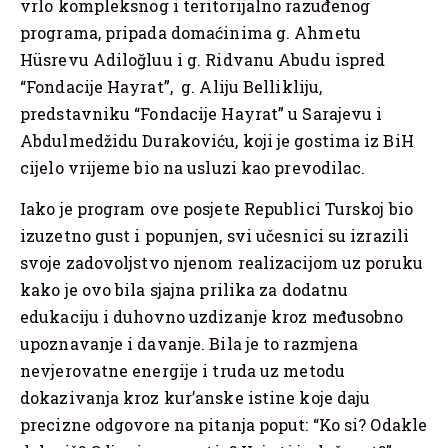
vrlo kompleksnog i teritorijalno razuđenog
programa, pripada domaćinima g. Ahmetu
Hüsrevu Adiloğluu i g. Ridvanu Abudu ispred
“Fondacije Hayrat”, g. Aliju Bellikliju,
predstavniku “Fondacije Hayrat” u Sarajevu i
Abdulmedžidu Durakoviću, koji je gostima iz BiH
cijelo vrijeme bio na usluzi kao prevodilac.
Iako je program ove posjete Republici Turskoj bio
izuzetno gust i popunjen, svi učesnici su izrazili
svoje zadovoljstvo njenom realizacijom uz poruku
kako je ovo bila sjajna prilika za dodatnu
edukaciju i duhovno uzdizanje kroz međusobno
upoznavanje i davanje. Bila je to razmjena
nevjerovatne energije i truda uz metodu
dokazivanja kroz kur’anske istine koje daju
precizne odgovore na pitanja poput: “Ko si? Odakle