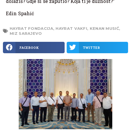
dolaziš? Gdje si se zaputio? Koja ti je dužnost?”
Edin Spahić
HAYRAT FONDACIJA
,
HAYRAT VAKFI
,
KENAN MUSIĆ
,
MIZ SARAJEVO
FACEBOOK
TWITTER