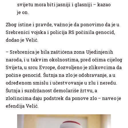
svijetu mora biti jasniji i glasniji – kazao
je on.
Zbog istine i pravde, važno je da ponovimo da je u
Srebrenici vojska i policija RS počinila genocid,
dodao je Velić.
– Srebrenica je bila zaštićena zona Ujedinjenih
naroda, i u takvim okolnostima, pred očima cijelog
Svijeta, u srcu Evrope, dozvoljeno je zlikovcima da
počine genocid. Šutnja na zlo je odobravanje, a u
određenom smislu i učestvovanje u zlu i neredu.
Šutnja i suzdržanost demolariše žrtvu, a
zločincima daju podstrek da ponove zlo – naveo je
efendija Velić.