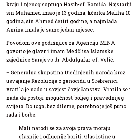
kraju i njenog supruga Hasib-ef. Ramića. Najstariji
sin Muhamed imao je 13 godina, kćerka Meliha 10
godina, sin Ahmed četiri godine, a najmlađa
Amina imala je samo jedan mjesec.
Povodom ove godišnjice za Agenciju MINA
govorio je glavni imam Medžlisa Islamske
zajednice Sarajevo dr. Abdulgafar-ef. Velić.
– Generalna skupština Ujedinjenih naroda kroz
usvajanje Rezolucije o genocidu u Srebrenici
vratila je nadu u savjest čovječanstva. Vratila se i
nada da postoji mogućnost boljeg i pravednijeg
svijeta. Do toga, bez dileme, potrebno je još puno
rada i borbe.
Mali narodi se za svoja prava moraju
glasnije i odlučnije boriti. Glas istine u