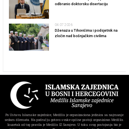
odbranio doktorsku disertaciju
04.07.2026
Dženaza u Tihovićima i podsjetnik na
zločin nad bošnjačkim civilima
Po Ustavu Islamske zajednice, Medžlis je organizaciona jedinica sa najmanje
sedam džemata. Na području gotovo svake općine postoji organiziran Medžlis.
Izuzetak od tog pravila je Medžlis IZ Sarajevo. U toku svog postojanja bio je