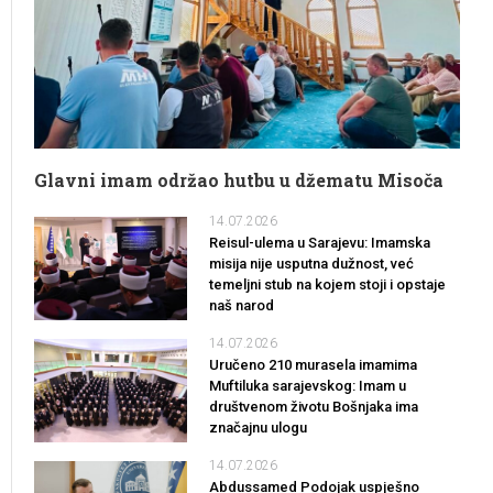
Glavni imam održao hutbu u džematu Misoča
14.07.2026
Reisul-ulema u Sarajevu: Imamska
misija nije usputna dužnost, već
temeljni stub na kojem stoji i opstaje
naš narod
14.07.2026
Uručeno 210 murasela imamima
Muftiluka sarajevskog: Imam u
društvenom životu Bošnjaka ima
značajnu ulogu
14.07.2026
Abdussamed Podojak uspješno