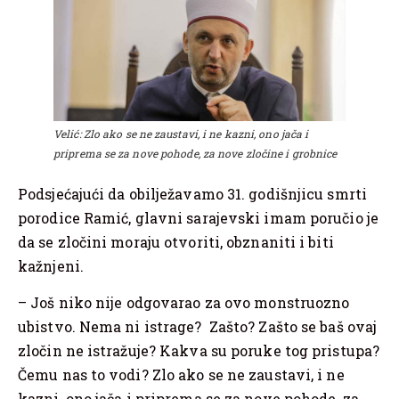
Velić: Zlo ako se ne zaustavi, i ne kazni, ono jača i
priprema se za nove pohode, za nove zločine i grobnice
Podsjećajući da obilježavamo 31. godišnjicu smrti
porodice Ramić, glavni sarajevski imam poručio je
da se zločini moraju otvoriti, obznaniti i biti
kažnjeni.
– Još niko nije odgovarao za ovo monstruozno
ubistvo. Nema ni istrage? Zašto? Zašto se baš ovaj
zločin ne istražuje? Kakva su poruke tog pristupa?
Čemu nas to vodi? Zlo ako se ne zaustavi, i ne
kazni, ono jača i priprema se za nove pohode, za