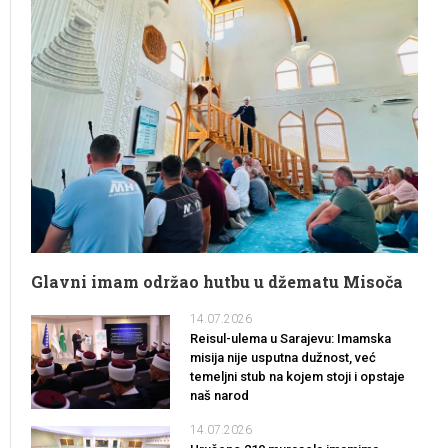
Glavni imam održao hutbu u džematu Misoča
14.07.2026
Reisul-ulema u Sarajevu: Imamska
misija nije usputna dužnost, već
temeljni stub na kojem stoji i opstaje
naš narod
14.07.2026