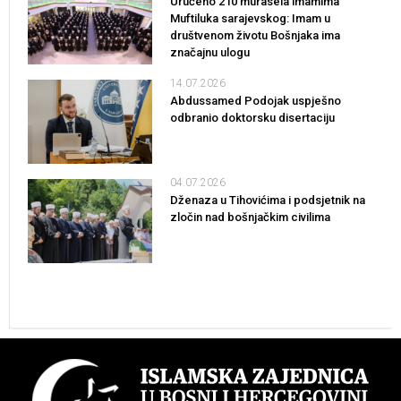
Uručeno 210 murasela imamima
Muftiluka sarajevskog: Imam u
društvenom životu Bošnjaka ima
značajnu ulogu
14.07.2026
Abdussamed Podojak uspješno
odbranio doktorsku disertaciju
04.07.2026
Dženaza u Tihovićima i podsjetnik na
zločin nad bošnjačkim civilima