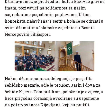
Džuma-namaz je predvodio i hutbu kazivao glavni
imam, pozivajući na solidarnost sa našim
sugrađanima pogođenim poplavama. U tom
kontekstu, najavljena je sergija koja će se održati u
svim džematima Islamske zajednice u Bosni i
Hercegovini i dijaspori.
Nakon džuma-namaza, delegacija je posjetila
šehidsko mezarje, gdje je proučen Jasin i dova za
šehide Kijeva. Tom prilikom, položeno je cvijeće, a
kroz prigodna obraćanja evocirane su uspomene
na požrtvovanost Kijevljana, koji su pružili