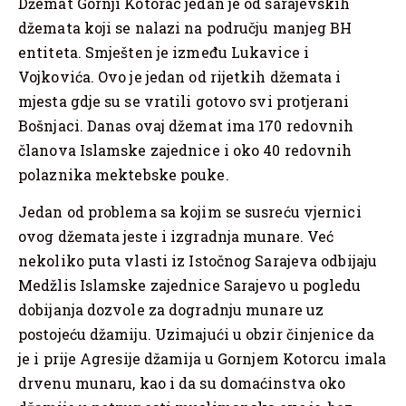
Džemat Gornji Kotorac jedan je od sarajevskih
džemata koji se nalazi na području manjeg BH
entiteta. Smješten je između Lukavice i
Vojkovića. Ovo je jedan od rijetkih džemata i
mjesta gdje su se vratili gotovo svi protjerani
Bošnjaci. Danas ovaj džemat ima 170 redovnih
članova Islamske zajednice i oko 40 redovnih
polaznika mektebske pouke.
Jedan od problema sa kojim se susreću vjernici
ovog džemata jeste i izgradnja munare. Već
nekoliko puta vlasti iz Istočnog Sarajeva odbijaju
Medžlis Islamske zajednice Sarajevo u pogledu
dobijanja dozvole za dogradnju munare uz
postojeću džamiju. Uzimajući u obzir činjenice da
je i prije Agresije džamija u Gornjem Kotorcu imala
drvenu munaru, kao i da su domaćinstva oko