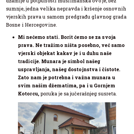
džamije u potpunosti muslimanska ovo je, bez
sumnje, jedna velika nepravda i kršenje osnovnih
vjerskih prava u samom predgrađu glavnog grada
Bosne i Hercegovine.
Mi nećemo stati. Borit ćemo se za svoja
prava. Ne tražimo ništa posebno, već samo
vjerski objekat kakav je i u duhu naše
tradicije. Munara je simbol našeg
uspravljanja, našeg dostojnstva i čistote.
Zato nam je potrebna i važna munara u
svim našim džematima, pa i u Gornjem
Kotorcu,
poruka je sa jučerašnjeg susreta.