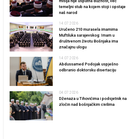
misija nije usputna dužnost, već
temeljni stub na kojem stoji i opstaje
naš narod
14.07.2026
Uručeno 210 murasela imamima
Muftiluka sarajevskog: Imam u
društvenom životu Bošnjaka ima
značajnu ulogu
14.07.2026
Abdussamed Podojak uspješno
odbranio doktorsku disertaciju
04.07.2026
Dženaza u Tihovićima i podsjetnik na
zločin nad bošnjačkim civilima