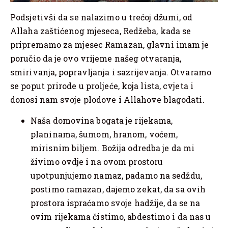
Podsjetivši da se nalazimo u trećoj džumi, od
Allaha zaštićenog mjeseca, Redžeba, kada se
pripremamo za mjesec Ramazan, glavni imam je
poručio da je ovo vrijeme našeg otvaranja,
smirivanja, popravljanja i sazrijevanja. Otvaramo
se poput prirode u proljeće, koja lista, cvjeta i
donosi nam svoje plodove i Allahove blagodati.
Naša domovina bogata je rijekama,
planinama, šumom, hranom, voćem,
mirisnim biljem. Božija odredba je da mi
živimo ovdje i na ovom prostoru
upotpunjujemo namaz, padamo na sedždu,
postimo ramazan, dajemo zekat, da sa ovih
prostora ispraćamo svoje hadžije, da se na
ovim rijekama čistimo, abdestimo i da nas u