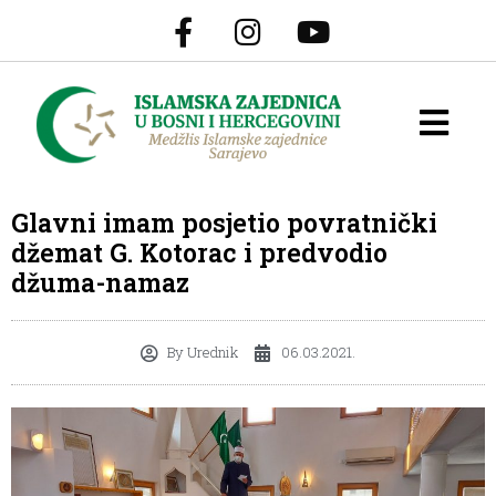
Glavni imam posjetio povratnički
džemat G. Kotorac i predvodio
džuma-namaz
By
Urednik
06.03.2021.