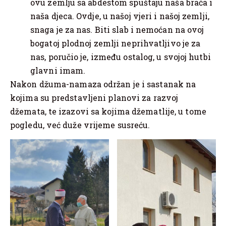
ovu zemlju sa abdestom spuštaju naša braća i
naša djeca. Ovdje, u našoj vjeri i našoj zemlji,
snaga je za nas. Biti slab i nemoćan na ovoj
bogatoj plodnoj zemlji neprihvatljivo je za
nas, poručio je, između ostalog, u svojoj hutbi
glavni imam.
Nakon džuma-namaza održan je i sastanak na
kojima su predstavljeni planovi za razvoj
džemata, te izazovi sa kojima džematlije, u tome
pogledu, već duže vrijeme susreću.