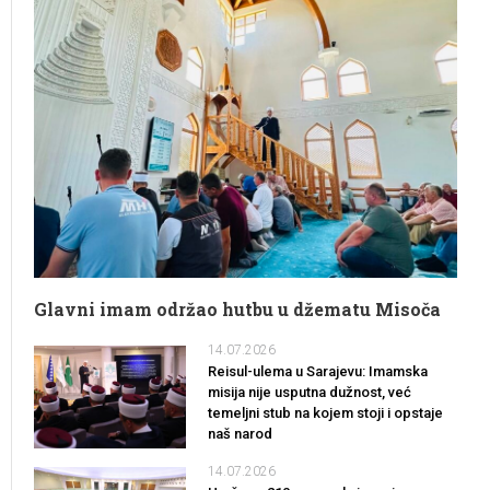
Glavni imam održao hutbu u džematu Misoča
14.07.2026
Reisul-ulema u Sarajevu: Imamska
misija nije usputna dužnost, već
temeljni stub na kojem stoji i opstaje
naš narod
14.07.2026