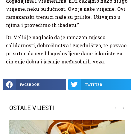
događajima i vremenima, niti čekajmo neko drugo
vrijeme, neku budućnost. Ovo je naše vrijeme. Ovi
ramazanski trenuci naše su prilike. Uživajmo u
njima i provedimo ih ibadetu.”
Dr. Velić je naglasio da je ramazan mjesec
solidarnosti, dobročinstva i zajedništva, te pozvao
prisutne da ove blagoslovljene dane iskoriste za
činjenje dobra i jačanje međusobnih veza.
FACEBOOK
TWITTER
OSTALE VIJESTI