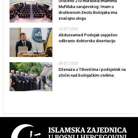
Uručeno 210 murasela imamima
Muftiluka sarajevskog: Imam u
društvenom životu Bošnjaka ima
značajnu ulogu
14.07.2026
Abdussamed Podojak uspješno
odbranio doktorsku disertaciju
04.07.2026
Dženaza u Tihovićima i podsjetnik na
zločin nad bošnjačkim civilima