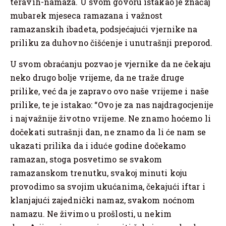
teravih-namaza. U svom govoru istakao je značaj
mubarek mjeseca ramazana i važnost
ramazanskih ibadeta, podsjećajući vjernike na
priliku za duhovno čišćenje i unutrašnji preporod.
U svom obraćanju pozvao je vjernike da ne čekaju
neko drugo bolje vrijeme, da ne traže druge
prilike, već da je zapravo ovo naše vrijeme i naše
prilike, te je istakao: “Ovo je za nas najdragocjenije
i najvažnije životno vrijeme. Ne znamo hoćemo li
dočekati sutrašnji dan, ne znamo da li će nam se
ukazati prilika da i iduće godine dočekamo
ramazan, stoga posvetimo se svakom
ramazanskom trenutku, svakoj minuti koju
provodimo sa svojim ukućanima, čekajući iftar i
klanjajući zajednički namaz, svakom noćnom
namazu. Ne živimo u prošlosti, u nekim