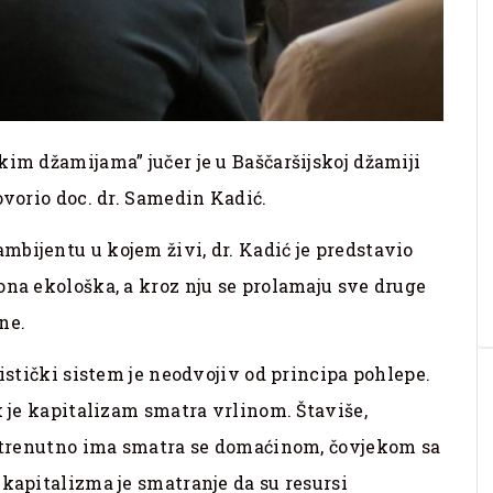
kim džamijama” jučer je u Baščaršijskoj džamiji
ovorio doc. dr. Samedin Kadić.
bijentu u kojem živi, dr. Kadić je predstavio
ona ekološka, a kroz nju se prolamaju sve druge
ne.
listički sistem je neodvojiv od principa pohlepe.
k je kapitalizam smatra vrlinom. Štaviše,
to trenutno ima smatra se domaćinom, čovjekom sa
 kapitalizma je smatranje da su resursi