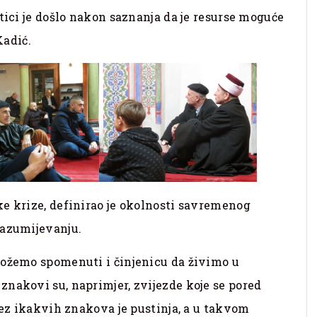
tici je došlo nakon saznanja da je resurse moguće
Kadić.
e krize, definirao je okolnosti savremenog
razumijevanju.
možemo spomenuti i činjenicu da živimo u
nakovi su, naprimjer, zvijezde koje se pored
bez ikakvih znakova je pustinja, a u takvom