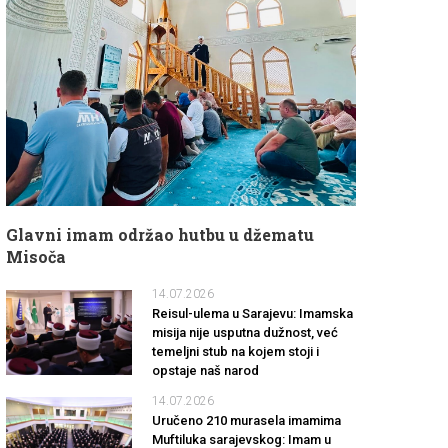
Glavni imam održao hutbu u džematu
Misoča
14.07.2026
Reisul-ulema u Sarajevu: Imamska
misija nije usputna dužnost, već
temeljni stub na kojem stoji i
opstaje naš narod
14.07.2026
Uručeno 210 murasela imamima
Muftiluka sarajevskog: Imam u