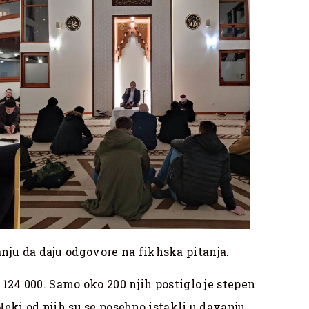
tanju da daju odgovore na fikhska pitanja.
 124 000. Samo oko 200 njih postiglo je stepen
 Neki od njih su se posebno istakli u davanju