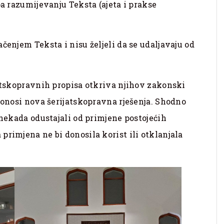
pa razumijevanju Teksta (ajeta i prakse
čenjem Teksta i nisu željeli da se udaljavaju od
jatskopravnih propisa otkriva njihov zakonski
 donosi nova šerijatskopravna rješenja. Shodno
 nekada odustajali od primjene postojećih
primjena ne bi donosila korist ili otklanjala