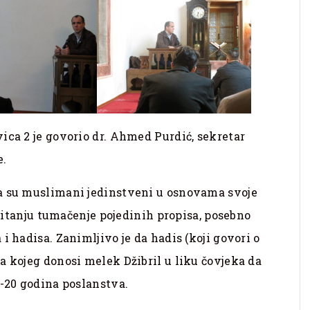
ica 2 je govorio dr. Ahmed Purdić, sekretar
e.
a su muslimani jedinstveni u osnovama svoje
u pitanju tumačenje pojedinih propisa, posebno
i hadisa. Zanimljivo je da hadis (koji govori o
a kojeg donosi melek Džibril u liku čovjeka da
9-20 godina poslanstva.