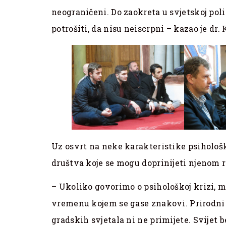
neograničeni. Do zaokreta u svjetskoj poli
potrošiti, da nisu neiscrpni – kazao je dr. 
Uz osvrt na neke karakteristike psihološk
društva koje se mogu doprinijeti njenom 
– Ukoliko govorimo o psihološkoj krizi, 
vremenu kojem se gase znakovi. Prirodni z
gradskih svjetala ni ne primijete. Svijet 