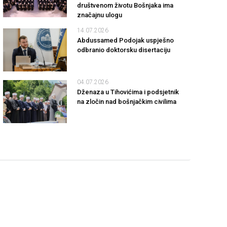
društvenom životu Bošnjaka ima
značajnu ulogu
14.07.2026
Abdussamed Podojak uspješno
odbranio doktorsku disertaciju
04.07.2026
Dženaza u Tihovićima i podsjetnik
na zločin nad bošnjačkim civilima