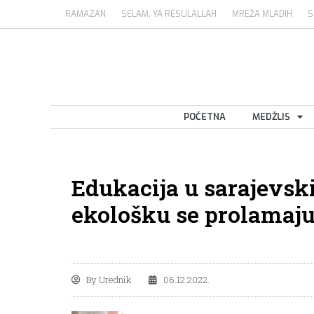
RAMAZAN
SELAM, YA RESULALLAH
MREŽA MLADIH
S
POČETNA
MEDŽLIS
Edukacija u sarajevs
ekološku se prolamaju
By
Urednik
06.12.2022.