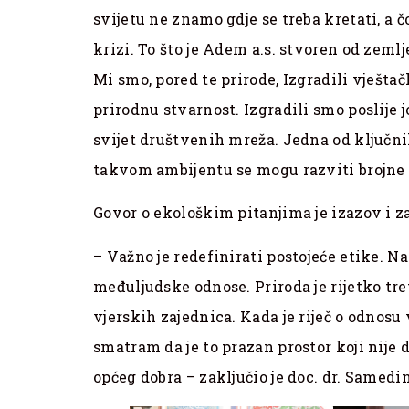
svijetu ne znamo gdje se treba kretati, a 
krizi. To što je Adem a.s. stvoren od zemlj
Mi smo, pored te prirode, Izgradili vješta
prirodnu stvarnost. Izgradili smo poslije 
svijet društvenih mreža. Jedna od ključni
takvom ambijentu se mogu razviti brojne p
Govor o ekološkim pitanjima je izazov i z
– Važno je redefinirati postojeće etike. N
međuljudske odnose. Priroda je rijetko tre
vjerskih zajednica. Kada je riječ o odnos
smatram da je to prazan prostor koji nije 
općeg dobra – zaključio je doc. dr. Samedi