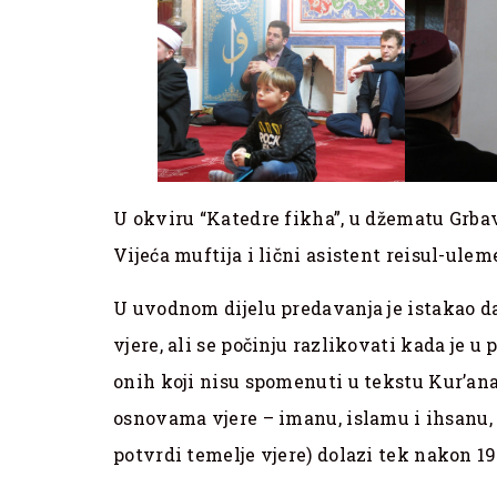
U okviru “Katedre fikha”, u džematu Grbav
Vijeća muftija i lični asistent reisul-ulem
U uvodnom dijelu predavanja je istakao d
vjere, ali se počinju razlikovati kada je 
onih koji nisu spomenuti u tekstu Kur’ana 
osnovama vjere – imanu, islamu i ihsanu, 
potvrdi temelje vjere) dolazi tek nakon 1