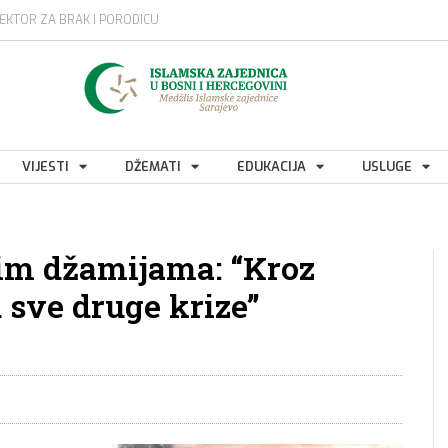
EKTOR ZA BRAK I PORODICU
VIJESTI
DŽEMATI
EDUKACIJA
USLUGE
kim džamijama: “Kroz
 sve druge krize”