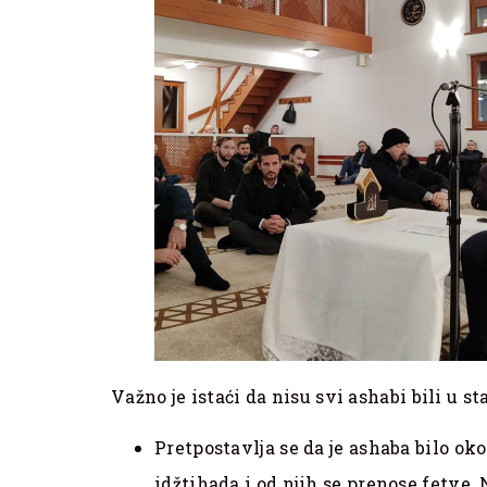
Važno je istaći da nisu svi ashabi bili u s
Pretpostavlja se da je ashaba bilo oko
idžtihada i od njih se prenose fetve.