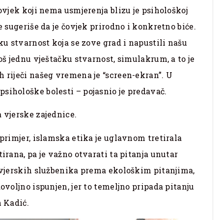
čovjek koji nema usmjerenja blizu je psihološkoj
e sugeriše da je čovjek prirodno i konkretno biće.
čku stvarnost koja se zove grad i napustili našu
još jednu vještačku stvarnost, simulakrum, a to je
h riječi našeg vremena je “screen-ekran”. U
sihološke bolesti – pojasnio je predavač.
a vjerske zajednice.
aprimjer, islamska etika je uglavnom tretirala
tirana, pa je važno otvarati ta pitanja unutar
u vjerskih službenika prema ekološkim pitanjima,
dovoljno ispunjen, jer to temeljno pripada pitanju
n Kadić.