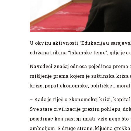
U okviru aktivnosti “Edukacija u sarajevs
održana tribina “Islamske teme”, gdje je g
Navodeći značaj odnosa pojedinca prema am
mišljenje prema kojem je suštinska kriza 
krize, poput ekonomske, političke i moral
– Kada je riječ o ekonomskoj krizi, kapita
Sve stare civilizacije preziru pohlepu, do
pojedinac koji nastoji imati više nego š
ambicijom. S druge strane, ključna greška