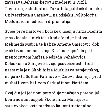
završava Behram-begovu medresu u Tuzli.
Trenutno je studentica Fakulteta političkih nauka
Univerziteta u Sarajevu, na odsjeku Politologija –
Međunarodni odnosi i diplomatija.
Svoje prve harfove i korake u učenju hifza Dženita
je savladala u mektebu kod efendije hafiza
Mehmeda Mujića te hafize Amene Omerović, dok
je aktivno memorisanje Kur’ana započela pod
mentorstvom hafiza Nedžada Vehabovića.
Dolaskom u Sarajevo, svoju posvećenost i trud
nastavila je u Školi hifza Muftijstva sarajevskog,
na punktu Sultan Fatihove – Careve džamije, pred
muhaffizom hafizom Sadrudinom Išerićem.
Ovaj čin još jednom potvrđuje značajan potencijal i
kontinuirani uspjeh Škole hifza Muftijstva
sarajevskog, koja predstavlja institucionalno