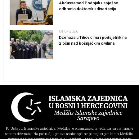
Abdussamed Podojak uspješno
odbranio doktorsku disertaciju
04.07.2026
Dženaza u Tihovićima i podsjetnik na
zločin nad bošnjačkim civilima
Po Ustavu Islamske zajednice, Medžlis je organizaciona jedinica sa najmanje
sedam džemata. Na području gotovo svake općine postoji organiziran Medžlis.
Izuzetak od tog pravila je Medžlis IZ Sarajevo. U toku svog postojanja bio je