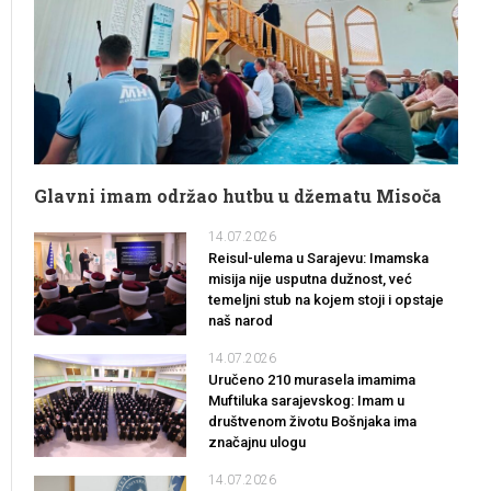
Glavni imam održao hutbu u džematu Misoča
14.07.2026
Reisul-ulema u Sarajevu: Imamska
misija nije usputna dužnost, već
temeljni stub na kojem stoji i opstaje
naš narod
14.07.2026
Uručeno 210 murasela imamima
Muftiluka sarajevskog: Imam u
društvenom životu Bošnjaka ima
značajnu ulogu
14.07.2026