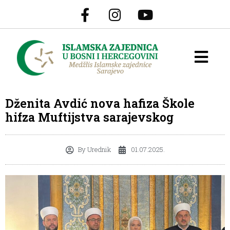
Dženita Avdić nova hafiza Škole
hifza Muftijstva sarajevskog
By
Urednik
01.07.2025.