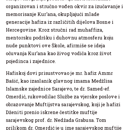
organizovan i stručno vođen okvir za izučavanje i
memorisanje Kur’ana, okupljajući mlade
generacije hafiza iz različitih dijelova Bosne i
Hercegovine. Kroz stručni rad muhaffiza,
mentorsku podršku i duhovnu atmosferu koju
nude punktovi ove Škole, afirmiše se ideja
očuvanja Kur’ana kao živog vodiča kroz život
pojedinca i zajednice.
Hafiskoj dovi prisustvovao je mr. hafiz Ammr
Bašić, kao izaslanik glavnog imama Medžlisa
Islamske zajednice Sarajevo, te dr. Samed-ef.
Omerdić, rukovodilac Službe za vjerske poslove i
obrazovanje Muftijstva sarajevskog, koji je hafizi
Dženiti prenio iskrene čestitke muftije
sarajevskog prof. dr. Nedžada Grabusa. Tom
prilikom dr. Omerdić je u ime sarajevskog muftije