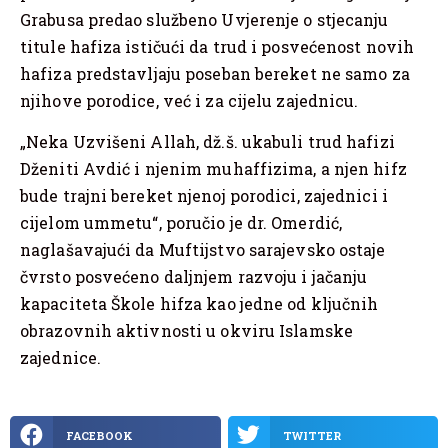
Grabusa predao službeno Uvjerenje o stjecanju
titule hafiza ističući da trud i posvećenost novih
hafiza predstavljaju poseban bereket ne samo za
njihove porodice, već i za cijelu zajednicu.
„Neka Uzvišeni Allah, dž.š. ukabuli trud hafizi
Dženiti Avdić i njenim muhaffizima, a njen hifz
bude trajni bereket njenoj porodici, zajednici i
cijelom ummetu“, poručio je dr. Omerdić,
naglašavajući da Muftijstvo sarajevsko ostaje
čvrsto posvećeno daljnjem razvoju i jačanju
kapaciteta Škole hifza kao jedne od ključnih
obrazovnih aktivnosti u okviru Islamske
zajednice.
FACEBOOK
TWITTER