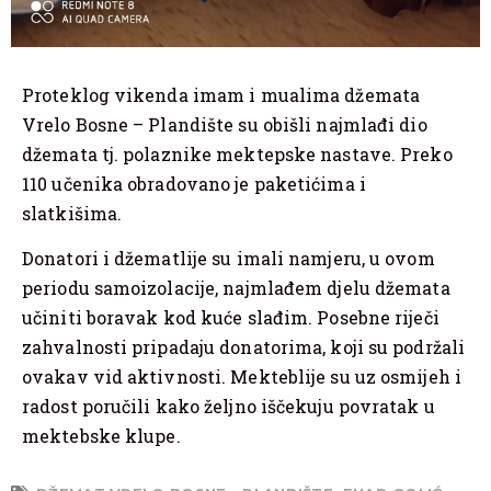
Proteklog vikenda imam i mualima džemata
Vrelo Bosne – Plandište su obišli najmlađi dio
džemata tj. polaznike mektepske nastave. Preko
110 učenika obradovano je paketićima i
slatkišima.
Donatori i džematlije su imali namjeru, u ovom
periodu samoizolacije, najmlađem djelu džemata
učiniti boravak kod kuće slađim. Posebne riječi
zahvalnosti pripadaju donatorima, koji su podržali
ovakav vid aktivnosti. Mekteblije su uz osmijeh i
radost poručili kako željno iščekuju povratak u
mektebske klupe.