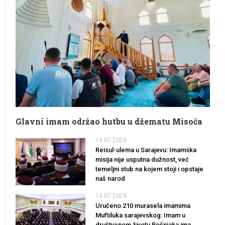
Glavni imam održao hutbu u džematu Misoča
14.07.2026
Reisul-ulema u Sarajevu: Imamska
misija nije usputna dužnost, već
temeljni stub na kojem stoji i opstaje
naš narod
14.07.2026
Uručeno 210 murasela imamima
Muftiluka sarajevskog: Imam u
društvenom životu Bošnjaka ima