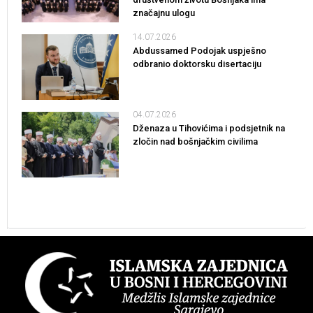
značajnu ulogu
14.07.2026
Abdussamed Podojak uspješno
odbranio doktorsku disertaciju
04.07.2026
Dženaza u Tihovićima i podsjetnik na
zločin nad bošnjačkim civilima