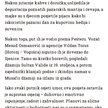
Nakon jutarnje kahve i doručka, uslijedila je
degustacija poznatih pazarskih mantija i ćevapa, a
majke su s djecom posjetile pijacu kako bi
iskoristile pazarni dan za kupovinu hedija i
suvenira.
Nakon toga, put ih je vodio prema Pešteru. Vozač
Mesud Osmanović iz agencije Vildan Torus
(Hotonj – Vogošća) sigurno ih je dovezao do
Sjenice. Tamo su kratko boravili, pogledali
džamiju Sultan Valide iz 19. stoljeća, a potom
zajednički klanjali podne i ikindiju namaz u
Musafir džamiji na izlazu iz grada.
Iako svaki putnik osjeti umor, ova posjeta ostavila
je suprotan osjećaj – duhovno i emotivno
ispunjenje, radost i zahvalnost. Planovi za slične
aktivnosti u budućnosti već su u razmatranju, ako