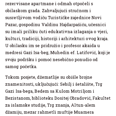
rezervisane apartmane i odmah otpočeli s
obilaskom grada. Zahvaljujući stručnom i
susretljivom vodiču Turističke zajednice Novi
Pazar, gospodinu Valdinu Hajdarpašiću, učesnici
su imali priliku čuti edukativna izlaganja o vjeri,
kulturi, tradiciji, historiji i arhitekturi ovog kraja.
U obilasku im se pridružio i profesor akaida u
medresi Gazi Isa-beg, Muhedin ef. Latifović, koji je
svoju podršku i pomoć nesebično ponudio od
samog početka.
Tokom posjete, džematlije su obišle brojne
znamenitosti, uključujući: Sebilj i šetalište, Trg
Gazi Isa-bega, Bedem sa Kulom Motriljom i
Bezistanom, biblioteku Dositej Obradović, Fakultet
za islamske studije, Trg znanja, Altun-alem
džamiju, mezar rahmetli muftije Muamera