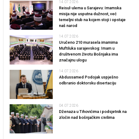
14.07.2026
Reisul-ulema u Sarajevu: Imamska
misija nije usputna dužnost, već
temeljni stub na kojem stoji i opstaje
naš narod
14.07.2026
Uručeno 210 murasela imamima
Muftiluka sarajevskog: Imam u
društvenom životu Bošnjaka ima
značajnu ulogu
14.07.2026
Abdussamed Podojak uspješno
odbranio doktorsku disertaciju
04.07.2026
Dženaza u Tihovićima i podsjetnik na
zločin nad bošnjačkim civilima