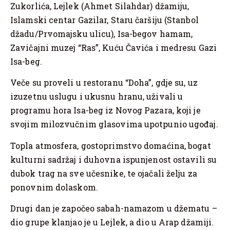
Zukorlića, Lejlek (Ahmet Silahdar) džamiju,
Islamski centar Gazilar, Staru čaršiju (Stanbol
džadu/Prvomajsku ulicu), Isa-begov hamam,
Zavičajni muzej “Ras”, Kuću Čavića i medresu Gazi
Isa-beg.
Veče su proveli u restoranu “Doha”, gdje su, uz
izuzetnu uslugu i ukusnu hranu, uživali u
programu hora Isa-beg iz Novog Pazara, koji je
svojim milozvučnim glasovima upotpunio ugođaj.
Topla atmosfera, gostoprimstvo domaćina, bogat
kulturni sadržaj i duhovna ispunjenost ostavili su
dubok trag na sve učesnike, te ojačali želju za
ponovnim dolaskom.
Drugi dan je započeo sabah-namazom u džematu –
dio grupe klanjao je u Lejlek, a dio u Arap džamiji.