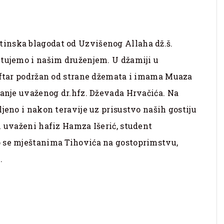
inska blagodat od Uzvišenog Allaha dž.š.
itujemo i našim druženjem. U džamiji u
 iftar podržan od strane džemata i imama Muaza
vanje uvaženog dr.hfz. Dževada Hrvačića. Na
jeno i nakon teravije uz prisustvo naših gostiju
i uvaženi hafiz Hamza Išerić, student
o se mještanima Tihovića na gostoprimstvu,
.