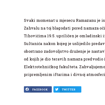
Svaki momenat u mjesecu Ramazanu je ist
Zahvalu na toj blagodati pored namaza oč
Tihovićima 19.5. upriličen je omladinski
Sultanića nakon kojeg je uslijedilo preda
obostrano zadovoljstvo druženje je nastavl
od kojih je dio teravih namaza predvodio 
Elektrotehničkog fakulteta. Zahvaljujem
pripremljenim iftarima i divnoj atmosferi
FACEBOOK
TWITTER