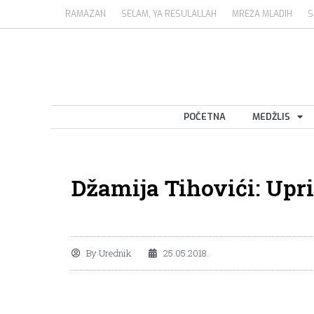
RAMAZAN
SELAM, YA RESULALLAH
MREŽA MLADIH
S
POČETNA
MEDŽLIS
Džamija Tihovići: Upri
By
Urednik
25.05.2018.