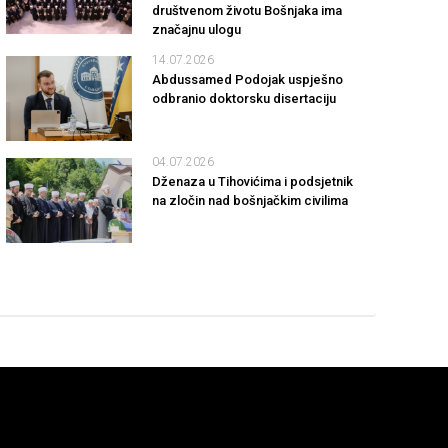
društvenom životu Bošnjaka ima
značajnu ulogu
14.07.2026
Abdussamed Podojak uspješno
odbranio doktorsku disertaciju
04.07.2026
Dženaza u Tihovićima i podsjetnik
na zločin nad bošnjačkim civilima