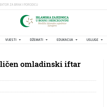
EKTOR ZA BRAK I PORODICU
VIJESTI
DŽEMATI
EDUKACIJA
USLUGE
ličen omladinski iftar