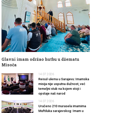
Glavni imam održao hutbu u džematu
Misoča
14.07.2026
Reisul-ulema u Sarajevu: Imamska
misija nije usputna dužnost, već
temeljni stub na kojem stoji i
opstaje naš narod
14.07.2026
Uručeno 210 murasela imamima
Muftiluka sarajevskog: Imam u