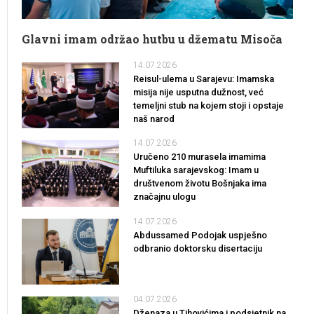
Glavni imam održao hutbu u džematu Misoča
14.07.2026
Reisul-ulema u Sarajevu: Imamska
misija nije usputna dužnost, već
temeljni stub na kojem stoji i opstaje
naš narod
14.07.2026
Uručeno 210 murasela imamima
Muftiluka sarajevskog: Imam u
društvenom životu Bošnjaka ima
značajnu ulogu
14.07.2026
Abdussamed Podojak uspješno
odbranio doktorsku disertaciju
04.07.2026
Dženaza u Tihovićima i podsjetnik na