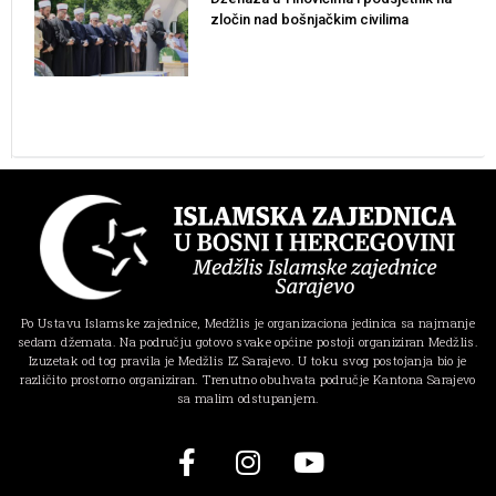
zločin nad bošnjačkim civilima
Po Ustavu Islamske zajednice, Medžlis je organizaciona jedinica sa najmanje
sedam džemata. Na području gotovo svake općine postoji organiziran Medžlis.
Izuzetak od tog pravila je Medžlis IZ Sarajevo. U toku svog postojanja bio je
različito prostorno organiziran. Trenutno obuhvata područje Kantona Sarajevo
sa malim odstupanjem.