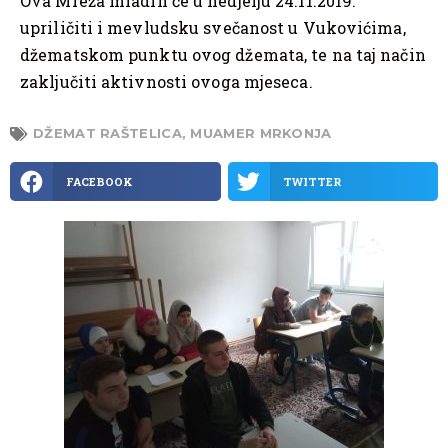
Ova Mreža mladih će u nedjelju 24.11.2019.
upriličiti i mevludsku svečanost u Vukovićima,
džematskom punktu ovog džemata, te na taj način
zaključiti aktivnosti ovoga mjeseca.
DŽEMAT RAŠTELICA
,
MUAMER MRKONJA
FACEBOOK
TWITTER