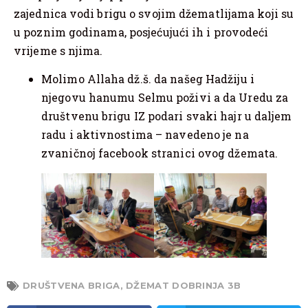
zajednica vodi brigu o svojim džematlijama koji su
u poznim godinama, posjećujući ih i provodeći
vrijeme s njima.
Molimo Allaha dž.š. da našeg Hadžiju i
njegovu hanumu Selmu poživi a da Uredu za
društvenu brigu IZ podari svaki hajr u daljem
radu i aktivnostima – navedeno je na
zvaničnoj facebook stranici ovog džemata.
DRUŠTVENA BRIGA
,
DŽEMAT DOBRINJA 3B