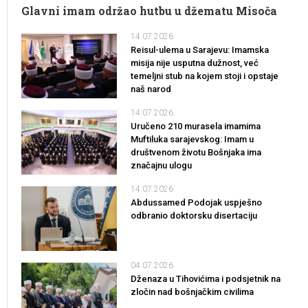
Glavni imam održao hutbu u džematu Misoča
14.07.2026
Reisul-ulema u Sarajevu: Imamska
misija nije usputna dužnost, već
temeljni stub na kojem stoji i opstaje
naš narod
14.07.2026
Uručeno 210 murasela imamima
Muftiluka sarajevskog: Imam u
društvenom životu Bošnjaka ima
značajnu ulogu
14.07.2026
Abdussamed Podojak uspješno
odbranio doktorsku disertaciju
04.07.2026
Dženaza u Tihovićima i podsjetnik na
zločin nad bošnjačkim civilima