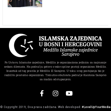
Po Ustavu Islamske zajednice, Medžlis je organizaciona jedinica sa najmanje
sedam džemata. Na području gotovo svake općine postoji organiziran Medžlis.
Izuzetak od tog pravila je Medžlis IZ Sarajevo. U toku svog postojanja bio je
različito prostorno organiziran. Trenutno obuhvata područje Kantona Sarajevo
sa malim odstupanjem.
© Copyright 2019, Sva prava zadržana. Web developed:
#LevelUpYourMedia