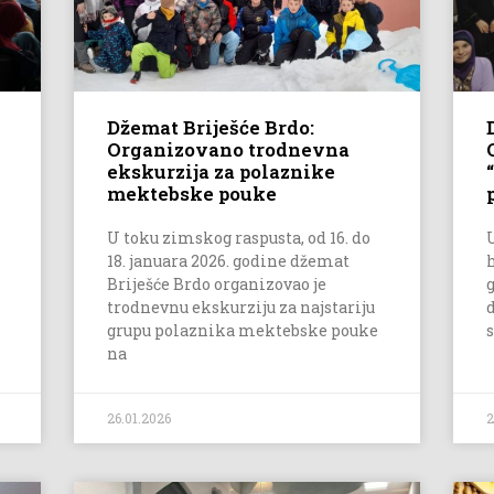
Džemat Briješće Brdo:
Organizovano trodnevna
ekskurzija za polaznike
mektebske pouke
U toku zimskog raspusta, od 16. do
18. januara 2026. godine džemat
Briješće Brdo organizovao je
trodnevnu ekskurziju za najstariju
grupu polaznika mektebske pouke
na
26.01.2026
2