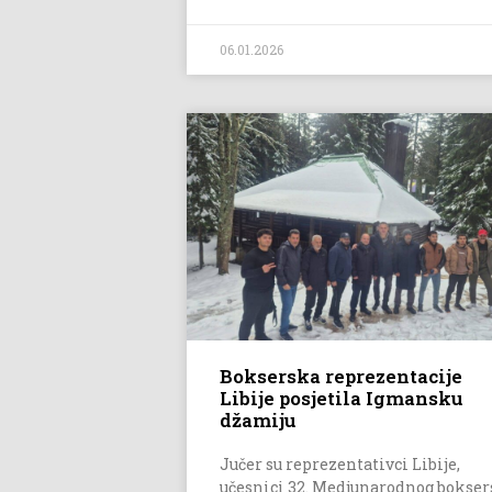
06.01.2026
Bokserska reprezentacije
Libije posjetila Igmansku
džamiju
Jučer su reprezentativci Libije,
učesnici 32. Medjunarodnog bokser