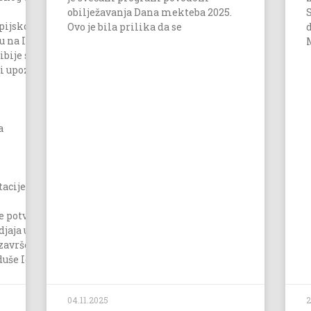
obilježavanja Dana mekteba 2025.
impijskom
Ovo je bila prilika da se
ju na Igmanu.
ibije sa svojim stručnim
i upoznala se sa njenim
a
.
cije iz 13. država: Švedske, Poljske, Slovačke, Srbije, Hrvatske, S
e potvrdio je
aja u regiji.
završena je riječima
duše Igmanskih šehida, uzobećanje da će opet posjetiti BiH i Ig
04.11.2025
2