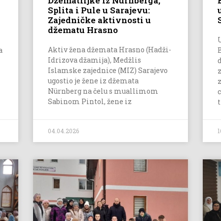
Džematlijke iz Nürnberga,
Splita i Pule u Sarajevu:
Zajedničke aktivnosti u
džematu Hrasno
Aktiv žena džemata Hrasno (Hadži-
a
Idrizova džamija), Medžlis
Islamske zajednice (MIZ) Sarajevo
ugostio je žene iz džemata
Nürnberg na čelu s muallimom
Sabinom Pintol, žene iz
04.04.2026
1