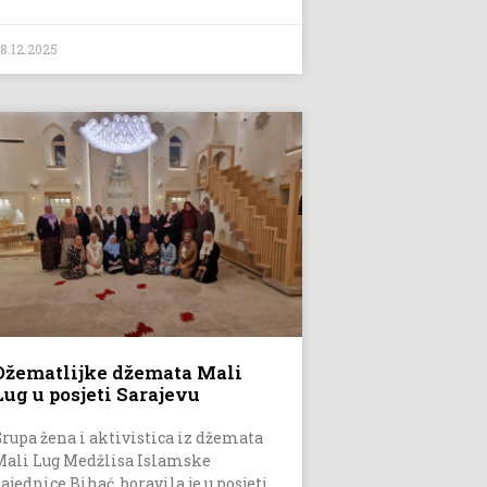
8.12.2025
Džematlijke džemata Mali
Lug u posjeti Sarajevu
Grupa žena i aktivistica iz džemata
Mali Lug Medžlisa Islamske
ajednice Bihać, boravila je u posjeti