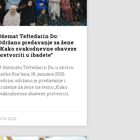
Džemat Teftedarin Do:
Održano predavanje za žene
“Kako svakodnevne obaveze
pretvoriti u ibadete“
U džematu Teftedarin Do, u okviru
halke Kur’ana, 18. januara 2026.
godine, održano je predavanje i
druženje za žene na temu „Kako
svakodnevne obaveze pretvoriti
0.01.2026