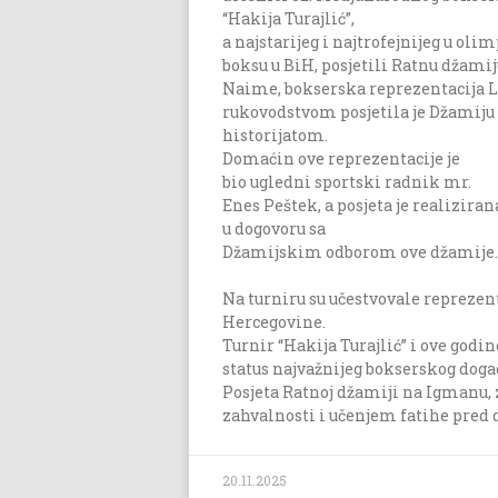
“Hakija Turajlić”,
a najstarijeg i najtrofejnijeg u ol
boksu u BiH, posjetili Ratnu džami
Naime, bokserska reprezentacija L
rukovodstvom posjetila je Džamiju 
historijatom.
Domaćin ove reprezentacije je
bio ugledni sportski radnik mr.
Enes Peštek, a posjeta je realiziran
u dogovoru sa
Džamijskim odborom ove džamije
Na turniru su učestvovale reprezenta
Hercegovine.
Turnir “Hakija Turajlić” i ove godin
status najvažnijeg bokserskog dogadj
Posjeta Ratnoj džamiji na Igmanu, 
zahvalnosti i učenjem fatihe pred 
20.11.2025