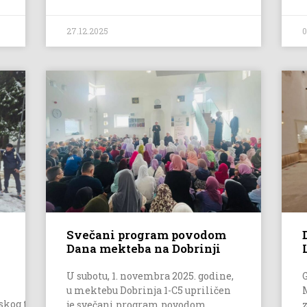
27.12.2025
0
Svečani program povodom
Dana mekteba na Dobrinji
U subotu, 1. novembra 2025. godine,
u mektebu Dobrinja 1-C5 upriličen
skog turnira
je svečani program povodom
z