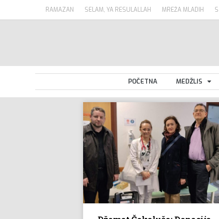
RAMAZAN
SELAM, YA RESULALLAH
MREŽA MLADIH
S
POČETNA
MEDŽLIS