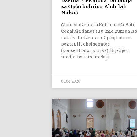
Džemat Čekaluša: Donacija
za Opću bolnicu Abdulah
Nakaš
Članovi džemata Kulin hadži Bali
Čekaluša danas su u ime humanist
i aktivsta džemata, Općoj bolnici
poklonili oksigenator
(koncentrator kisika). Riječ je o
medicinskom uređaju
06.04.2026