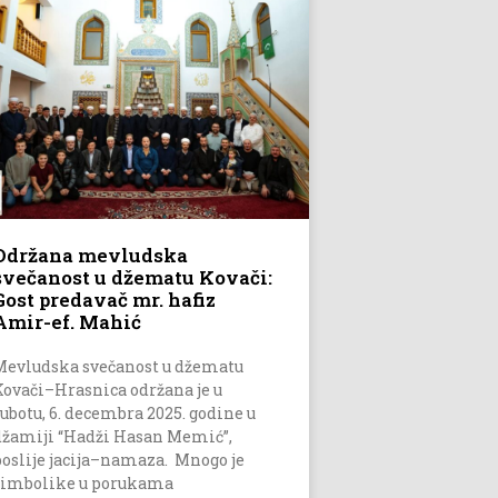
Održana mevludska
svečanost u džematu Kovači:
Gost predavač mr. hafiz
Amir-ef. Mahić
Mevludska svečanost u džematu
Kovači–Hrasnica održana je u
subotu, 6. decembra 2025. godine u
džamiji “Hadži Hasan Memić”,
poslije jacija–namaza. Mnogo je
simbolike u porukama