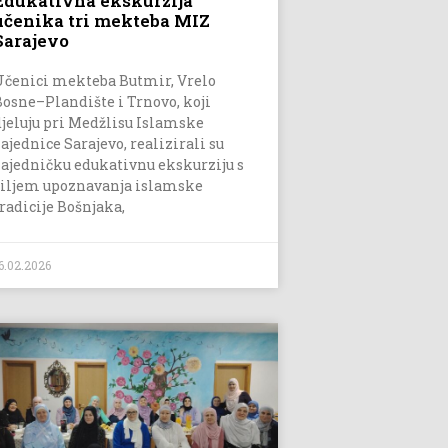
Edukativna ekskurzija
učenika tri mekteba MIZ
Sarajevo
Učenici mekteba Butmir, Vrelo
Bosne–Plandište i Trnovo, koji
djeluju pri Medžlisu Islamske
zajednice Sarajevo, realizirali su
zajedničku edukativnu ekskurziju s
ciljem upoznavanja islamske
tradicije Bošnjaka,
6.02.2026