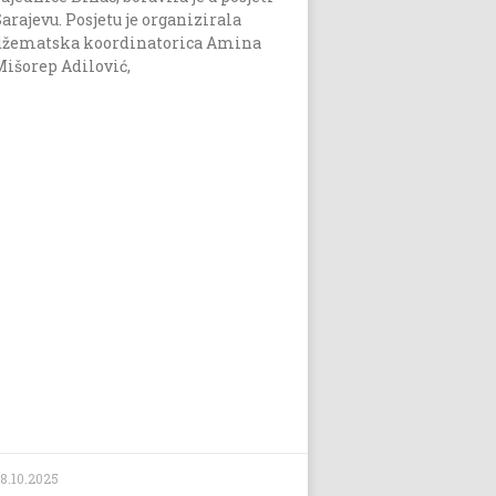
Sarajevu. Posjetu je organizirala
džematska koordinatorica Amina
Mišorep Adilović,
lovenije, Crne Gore, Italije, Katara, Libije, Kineskog Taipeija, Tu
mansku ljepoticu.
8.10.2025