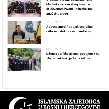
Muftiluka sarajevskog: Imam u
društvenom životu Bošnjaka ima
značajnu ulogu
14.07.2026
Abdussamed Podojak uspješno
odbranio doktorsku disertaciju
04.07.2026
Dženaza u Tihovićima i podsjetnik na
zločin nad bošnjačkim civilima