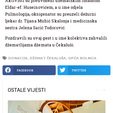
Aktivisti su predvođeni džematskim imamom
Eldar-ef. Huseinovićem, a u ime odjela
Pulmologija, oksigenator su preuzeli dežurni
ljekar dr. Tijana Muhić Skalonja i medicinska
sestra Jelena Sarić Todorović.
Pozdravili su ovaj gest i u ime kolektiva zahvalili
džematlijama džemata u Čekaluši.
DONACIJA
,
DŽEMAT ČEKALUŠA
,
OPĆA BOLNICA
FACEBOOK
TWITTER
OSTALE VIJESTI