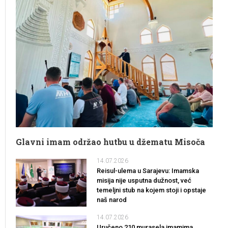
Glavni imam održao hutbu u džematu Misoča
14.07.2026
Reisul-ulema u Sarajevu: Imamska
misija nije usputna dužnost, već
temeljni stub na kojem stoji i opstaje
naš narod
14.07.2026
Uručeno 210 murasela imamima