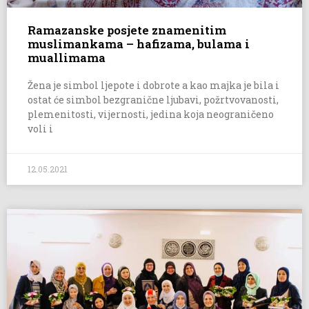
Ramazanske posjete znamenitim
muslimankama – hafizama, bulama i
muallimama
Žena je simbol ljepote i dobrote a kao majka je bila i
ostat će simbol bezgranične ljubavi, požrtvovanosti,
plemenitosti, vijernosti, jedina koja neograničeno
voli i
12.05.2021