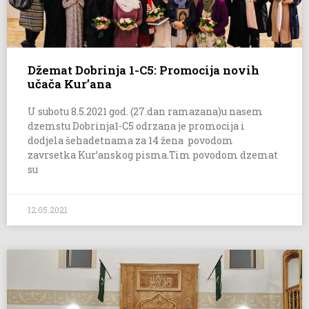
Džemat Dobrinja 1-C5: Promocija novih
učača Kur’ana
U subotu 8.5.2021 god. (27.dan ramazana)u nasem
dzemstu Dobrinja1-C5 odrzana je promocija i
dodjela šehadetnama za 14 žena povodom
zavrsetka Kur’anskog pisma.Tim povodom dzemat
su
12.05.2021