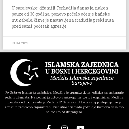
U sarajevskoj džamiji Ferhadija danas je, nakon
pauze od 30 godina, ponovo počelo učenje hafiske
mukabele, čime je nastavljena tradicija prekinuta
pred sami početak agresije
13.04.2021
Po Ustavu Islamske zajednice, Medžlis je organizaciona jedinica sa najmanje
sedam džemata. Na području gotovo svake općine postoji organiziran Medžlis.
Izuzetak od tog pravila je Medžlis IZ Sarajevo. U toku svog postojanja bio je
različito prostorno organiziran. Trenutno obuhvata područje Kantona Sarajevo
sa malim odstupanjem.