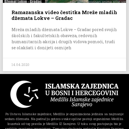
Ramazanska video čestitka Mreže mladih
džemata Lokve – Gradac
Mreža mladih džemata Lokve – Gradac pored svojih
školskih i fakultetskih obaveza, redovnih
humanitarnih akcija i drugih vidova pomoći, trudi
se olakšati i donijeti osmijeh
14.04.2020
Po Ustavu Islamske zajednice, Medžlis je organizaciona jedinica sa najmanje
sedam džemata. Na području gotovo svake općine postoji organiziran Medžlis.
Izuzetak od tog pravila je Medžlis IZ Sarajevo. U toku svog postojanja bio je
različito prostorno organiziran. Trenutno obuhvata područje Kantona Sarajevo