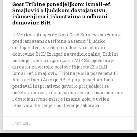
Gost Tribine ponedjeljkom: Ismail-ef.
Smajlović o ljudskom dostojanstvu,
iskušenjima i iskustvima u odbrani
domovine BiH
U Velikoj sali općine Novi Grad Sarajevo održana je
predramazanska tribina na temu: ”Ljudsko
dostojanstvo, iskušenja i iskustva u odbrani
domovine BiH.” Izlagač na tradicionalnoj Tribini
ponedjeljkom u organizaciji MIZ Sarajevo bio je
direktor za vjerske poslove Rijaseta IZ u BiH
Ismail-ef. Smajlović. Tribina je bila posvećena 15.
Aprilu – Danu Armije RBiH pa je povodom toga
predavač inspirativno govorio prisjećajući se
početaka agresije na našu domovinu, časne odbrane
i dostojanstvene misije imama koja je uvijek
izazivala divljenje i poštovanje saboraca.
17.04.2019