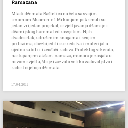
Ramazana
Mladi džemata Raštelica na čelu sa svojim
imamom Muamer-ef. Mrkonjom pokrenuli su
jedan vrijedan projekat, osvjetljavanja džamije i
džamijskog harema led rasvjetom. Njih
dvadesetak, udruženim snagama i svojim
prilozima, obezbijedili su sredstva i materijal a
ujedno su bili i izvođači radova. Proteklog vikenda,
nastupanjem akšam-namaza, munara je zasjala u
novom svjetlu, što je izazvalo veliko zadovoljstvo i
radost cijeloga džemata.
17.04.2019