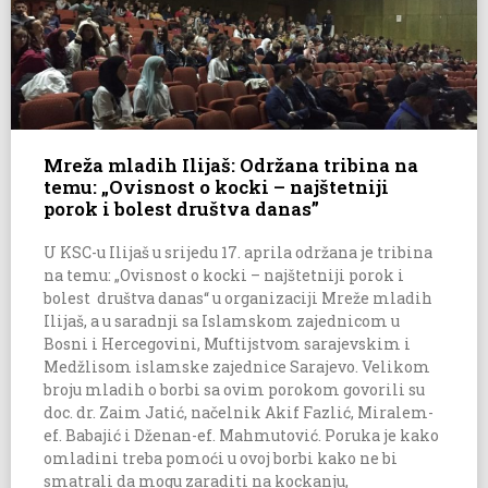
Mreža mladih Ilijaš: Održana tribina na
temu: „Ovisnost o kocki – najštetniji
porok i bolest društva danas”
U KSC-u Ilijaš u srijedu 17. aprila održana je tribina
na temu: „Ovisnost o kocki – najštetniji porok i
bolest društva danas“ u organizaciji Mreže mladih
Ilijaš, a u saradnji sa Islamskom zajednicom u
Bosni i Hercegovini, Muftijstvom sarajevskim i
Medžlisom islamske zajednice Sarajevo. Velikom
broju mladih o borbi sa ovim porokom govorili su
doc. dr. Zaim Jatić, načelnik Akif Fazlić, Miralem-
ef. Babajić i Dženan-ef. Mahmutović. Poruka je kako
omladini treba pomoći u ovoj borbi kako ne bi
smatrali da mogu zaraditi na kockanju,