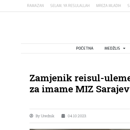
RAMAZAN
SELAM, YA RESULALLAH
MREŽA MLADIH
S
POČETNA
MEDŽLIS
Zamjenik reisul-ulem
za imame MIZ Sarajev
By
Urednik
04.10.2023.