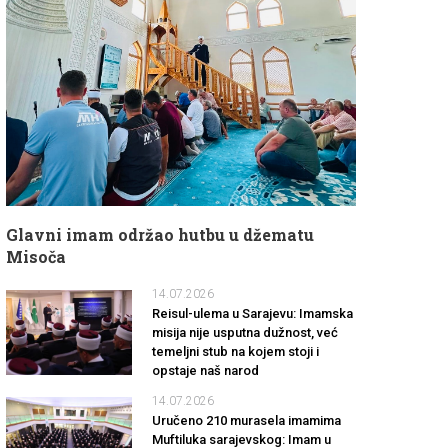
Glavni imam održao hutbu u džematu
Misoča
14.07.2026
Reisul-ulema u Sarajevu: Imamska
misija nije usputna dužnost, već
temeljni stub na kojem stoji i
opstaje naš narod
14.07.2026
Uručeno 210 murasela imamima
Muftiluka sarajevskog: Imam u