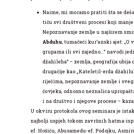
Naime, mi moramo pratiti šta se deša
tiču svi društveni procesi koji manje
Nepoznavanje zemlje u najširem smis
Abduhu
, tumačeći kur’anski ajet: „O v
grupama ili svi zajedno…“ navodi jed
džahileha“ – zemlja, geografija ubija 
drugačije kao „Kateletil-erda džahil
riječima, nepoznavanje zemlje i svega 
čovjeka, odnosno neznalica upropašta
i na društvo i njegove procese – kaza
U okviru protokola ovog seminara je istak
najbolji uspjeh tokom završnih hatma-ispit
ef. Hošiću, Abusamedu-ef. Podojku, Asmir