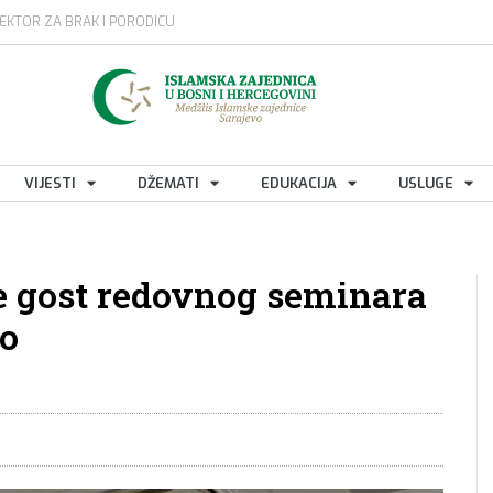
EKTOR ZA BRAK I PORODICU
VIJESTI
DŽEMATI
EDUKACIJA
USLUGE
e gost redovnog seminara
o