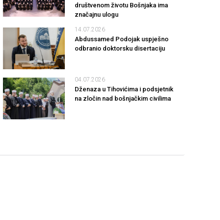
društvenom životu Bošnjaka ima
značajnu ulogu
14.07.2026
Abdussamed Podojak uspješno
odbranio doktorsku disertaciju
04.07.2026
Dženaza u Tihovićima i podsjetnik
na zločin nad bošnjačkim civilima