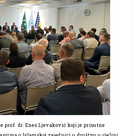
 prof. dr. Enes Ljevaković koji je prisutne
jima o Islamskoj zajednici u društvu u cjelini.