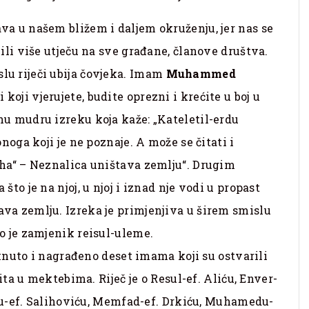
va u našem bližem i daljem okruženju, jer nas se
 ili više utječu na sve građane, članove društva.
lu riječi ubija čovjeka. Imam
Muhammed
i koji vjerujete, budite oprezni i krećite u boj u
nu mudru izreku koja kaže: „Kateletil-erdu
onoga koji je ne poznaje. A može se čitati i
uha“ – Neznalica uništava zemlju“. Drugim
što je na njoj, u njoj i iznad nje vodi u propast
va zemlju. Izreka je primjenjiva u širem smislu
o je zamjenik reisul-uleme.
nuto i nagrađeno deset imama koji su ostvarili
a u mektebima. Riječ je o Resul-ef. Aliću, Enver-
u-ef. Salihoviću, Memfad-ef. Drkiću, Muhamedu-