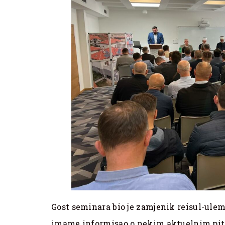
Gost seminara bio je zamjenik reisul-uleme
imame informisao o nekim aktuelnim pitan