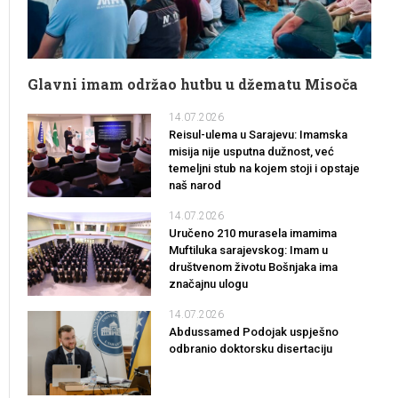
Glavni imam održao hutbu u džematu Misoča
14.07.2026
Reisul-ulema u Sarajevu: Imamska
misija nije usputna dužnost, već
temeljni stub na kojem stoji i opstaje
naš narod
14.07.2026
Uručeno 210 murasela imamima
Muftiluka sarajevskog: Imam u
društvenom životu Bošnjaka ima
značajnu ulogu
14.07.2026
Abdussamed Podojak uspješno
odbranio doktorsku disertaciju