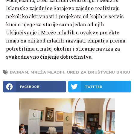
Podsjećamo, Ured za društvenu brigu i Medžlis
Islamske zajednice Sarajevo zajedno realiziraju
nekoliko aktivnosti i projekata od kojih je servis
kućne njege za starije samo jedan od njih.
Uključivanje i Mreže mladih u ovakve projekte
imaju za cilj kod mladih razvijati empatiju prema
potrebitima u našoj okolini i sticanje navika za
svakodnevno činjenje dobročinstva.
BAJRAM
,
MREŽA MLADIH
,
URED ZA DRUŠTVENU BRIGU
FACEBOOK
TWITTER