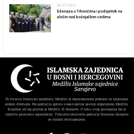
04.07.2026
Dženaza u Tihovićima i podsjetnik na
zločin nad bošnjačkim civilima
Po Ustavu Islamske zajednice, Medžlis je organizaciona jedinica sa najmanje
sedam džemata. Na području gotovo svake općine postoji organiziran Medžlis.
Izuzetak od tog pravila je Medžlis IZ Sarajevo. U toku svog postojanja bio je
različito prostorno organiziran. Trenutno obuhvata područje Kantona Sarajevo
sa malim odstupanjem.