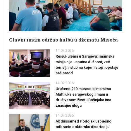
Glavni imam održao hutbu u džematu Misoča
14.07.2026
Reisul-ulema u Sarajevu: Imamska
misija nije usputna dužnost, već
temeljni stub na kojem stoji i opstaje
naš narod
14.07.2026
Uručeno 210 murasela imamima
Muftiluka sarajevskog: Imam u
društvenom životu Bošnjaka ima
značajnu ulogu
14.07.2026
Abdussamed Podojak uspješno
odbranio doktorsku disertaciju