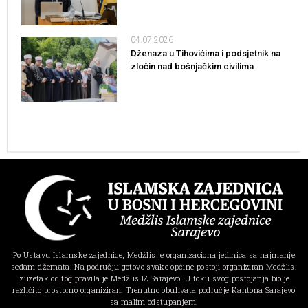
04.07.2026
Dženaza u Tihovićima i podsjetnik na
zločin nad bošnjačkim civilima
Po Ustavu Islamske zajednice, Medžlis je organizaciona jedinica sa najmanje
sedam džemata. Na području gotovo svake općine postoji organiziran Medžlis.
Izuzetak od tog pravila je Medžlis IZ Sarajevo. U toku svog postojanja bio je
različito prostorno organiziran. Trenutno obuhvata područje Kantona Sarajevo
sa malim odstupanjem.