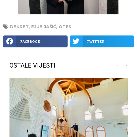
DEKRET
,
EJUB JAŠIĆ
,
OTES
FACEBOOK
TWITTER
OSTALE VIJESTI