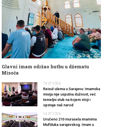
Glavni imam održao hutbu u džematu
Misoča
14.07.2026
Reisul-ulema u Sarajevu: Imamska
misija nije usputna dužnost, već
temeljni stub na kojem stoji i
opstaje naš narod
14.07.2026
Uručeno 210 murasela imamima
Muftiluka sarajevskog: Imam u