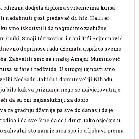
8. održana dodjela diploma svršenicima kursa
li nadahnuti gost predavač dr. hfz. Halil ef.
iku smo iskoristili da nagradimo zaslužne
ru Čorbi, Smaji Idrizoviću i nani Tifi Sejmenović
kodnevno doprinose radu džemata usprkos svemu
ba. Zahvalili smo se i našoj Amajdi Muminović
ursa sufare i tedžvida. U strogoj tajnosti smo
eliji Nedžadu Jahiću i domuteveliji Nihadu
ju bilo kakva priznanja nego se najvjerovatnije
eći da su oni najzaslužniji za dobro
va za gradnju džamije pa sve do danas i da je
odica i da sve čine da se i drugi tako osjećaju u
 zahvalni što nam je srca spojio u ljubavi prema