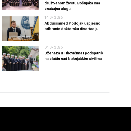
društvenom životu Bošnjaka ima
značajnu ulogu
14.07.2026
Abdussamed Podojak uspješno
odbranio doktorsku disertaciju
04.07.2026
Dženaza u Tihovićima i podsjetnik
na zločin nad bošnjačkim civilima