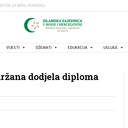
EKTOR ZA BRAK I PORODICU
VIJESTI
DŽEMATI
EDUKACIJA
USLUGE
ržana dodjela diploma