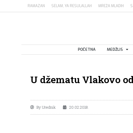
RAMAZAN
SELAM, YA RESULALLAH
MREŽA MLADIH
S
POČETNA
MEDŽLIS
U džematu Vlakovo od
By
Urednik
20.02.2018.