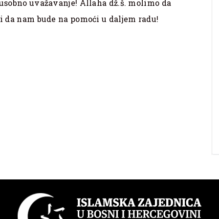
eđusobno uvažavanje! Allaha dž.š. molimo da
e i da nam bude na pomoći u daljem radu!