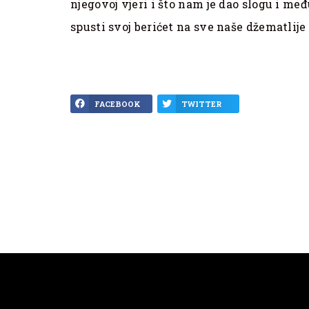
njegovoj vjeri i što nam je dao slogu i m
spusti svoj berićet na sve naše džematlij
FACEBOOK
TWITTER