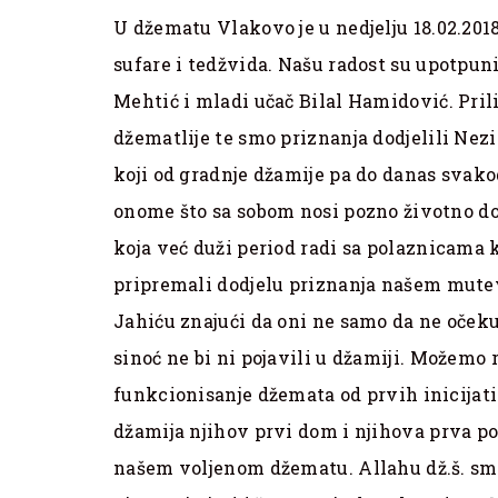
U džematu Vlakovo je u nedjelju 18.02.201
sufare i tedžvida. Našu radost su upotpuni
Mehtić i mladi učač Bilal Hamidović. Pril
džematlije te smo priznanja dodjelili Nezi
koji od gradnje džamije pa do danas sva
onome što sa sobom nosi pozno životno do
koja već duži period radi sa polaznicama k
pripremali dodjelu priznanja našem mutev
Jahiću znajući da oni ne samo da ne očeku
sinoć ne bi ni pojavili u džamiji. Možemo r
funkcionisanje džemata od prvih inicijati
džamija njihov prvi dom i njihova prva por
našem voljenom džematu. Allahu dž.š. smo