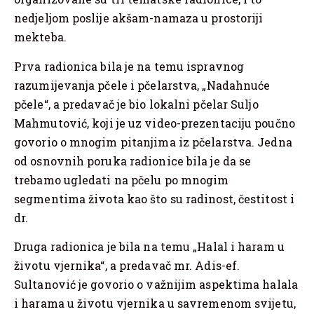
nedjeljom poslije akšam-namaza u prostoriji
mekteba.
Prva radionica bila je na temu ispravnog
razumijevanja pčele i pčelarstva, „Nadahnuće
pčele“, a predavač je bio lokalni pčelar Suljo
Mahmutović, koji je uz video-prezentaciju poučno
govorio o mnogim pitanjima iz pčelarstva. Jedna
od osnovnih poruka radionice bila je da se
trebamo ugledati na pčelu po mnogim
segmentima života kao što su radinost, čestitost i
dr.
Druga radionica je bila na temu „Halal i haram u
životu vjernika“, a predavač mr. Adis-ef.
Sultanović je govorio o važnijim aspektima halala
i harama u životu vjernika u savremenom svijetu,