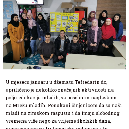
U mjesecu januaru u džematu Teftedarin do,
upriličeno je nekoliko značajnih aktivnosti na
polju edukacije mladih, sa posebnim naglaskom
na Mrežu mladih. Ponukani činjenicom da su naši
mladi na zimskom raspustu i da imaju slobodnog
vremena više nego za vrijeme školskih dana,
organizovane su tri tematske radionice, i to