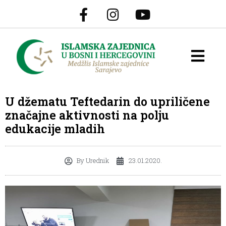
U džematu Teftedarin do upriličene
značajne aktivnosti na polju
edukacije mladih
By
Urednik
23.01.2020.