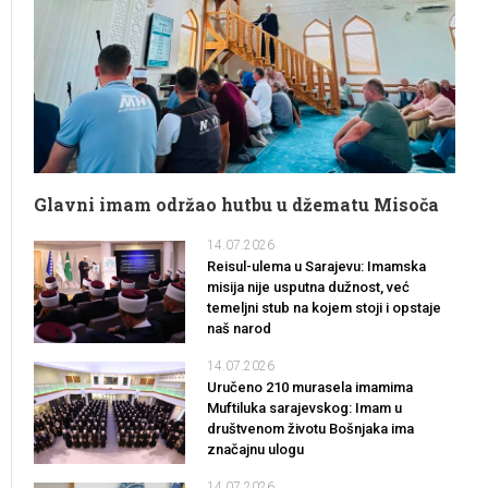
Glavni imam održao hutbu u džematu Misoča
14.07.2026
Reisul-ulema u Sarajevu: Imamska
misija nije usputna dužnost, već
temeljni stub na kojem stoji i opstaje
naš narod
14.07.2026
Uručeno 210 murasela imamima
Muftiluka sarajevskog: Imam u
društvenom životu Bošnjaka ima
značajnu ulogu
14.07.2026