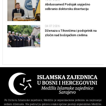
Abdussamed Podojak uspješno
odbranio doktorsku disertaciju
04.07.2026
Dženaza u Tihovićima i podsjetnik na
zločin nad bošnjačkim civilima
Po Ustavu Islamske zajednice, Medžlis je organizaciona jedinica sa najmanje
sedam džemata. Na području gotovo svake općine postoji organiziran Medžlis.