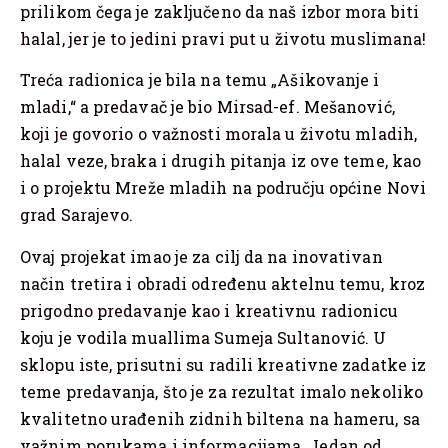
prilikom čega je zaključeno da naš izbor mora biti
halal, jer je to jedini pravi put u životu muslimana!
Treća radionica je bila na temu „Ašikovanje i
mladi,“ a predavač je bio Mirsad-ef. Mešanović,
koji je govorio o važnosti morala u životu mladih,
halal veze, braka i drugih pitanja iz ove teme, kao
i o projektu Mreže mladih na području općine Novi
grad Sarajevo.
Ovaj projekat imao je za cilj da na inovativan
način tretira i obradi određenu aktelnu temu, kroz
prigodno predavanje kao i kreativnu radionicu
koju je vodila muallima Sumeja Sultanović. U
sklopu iste, prisutni su radili kreativne zadatke iz
teme predavanja, što je za rezultat imalo nekoliko
kvalitetno urađenih zidnih biltena na hameru, sa
važnim porukama i informacijama. Jedan od