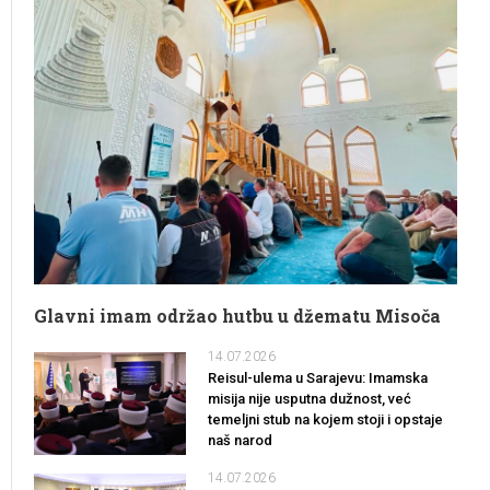
Glavni imam održao hutbu u džematu Misoča
14.07.2026
Reisul-ulema u Sarajevu: Imamska
misija nije usputna dužnost, već
temeljni stub na kojem stoji i opstaje
naš narod
14.07.2026