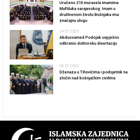
Uručeno 210 murasela imamima
Muftiluka sarajevskog: Imam u
društvenom životu Bošnjaka ima
značajnu ulogu
14.07.2026
Abdussamed Podojak uspješno
odbranio doktorsku disertaciju
04.07.2026
Dženaza u Tihovićima i podsjetnik na
zločin nad bošnjačkim civilima