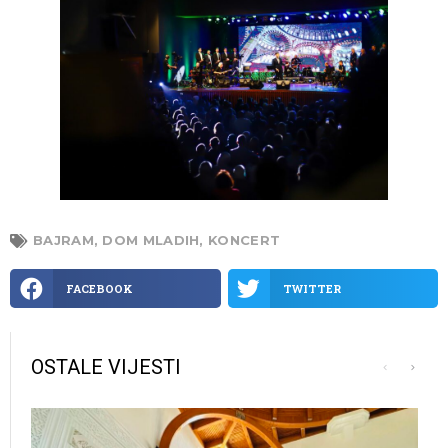
BAJRAM
,
DOM MLADIH
,
KONCERT
FACEBOOK
TWITTER
OSTALE VIJESTI