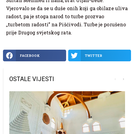
Sultan Mehmed II hana, brat Urjan-dede.
Vjerovalo se da se u duše onih koji ga obilaze uliva
radost, pa je stoga narod to turbe prozvao
,,turbetom radosti” na Pišćivodi. Turbe je porušeno
prije Drugog svjetskog rata.
FACEBOOK
TWITTER
OSTALE VIJESTI