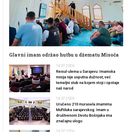
Glavni imam održao hutbu u džematu Misoča
14.07.2026
Reisul-ulema u Sarajevu: Imamska
misija nije usputna dužnost, već
temeljni stub na kojem stoji i opstaje
naš narod
14.07.2026
Uručeno 210 murasela imamima
Muftiluka sarajevskog: Imam u
društvenom životu Bošnjaka ima
značajnu ulogu
14.07.2026