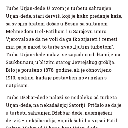
Turbe Urjan-dede U ovom je turbetu sahranjen
Urjan-dede, stari derviš, koji je kako predanje kaže,
sa svojim bratom došao u Bosnu sa sultanom
Mehmedom II el-Fatihom i u Sarajevu umro.
Vjerovalo se da ne voli da ga iko zijareti i remeti
mir, pa je narod to turbe zvao ,,ljutim turbetom”.
Turbe Urjan-dede nalazi se zapadno od džamije na
Soukbunaru, u blizini starog Jevrejskog groblja.
Bilo je porušeno 1878. godine, ali je obnovljeno
1910. godine, kada je postavljen novi nišan s
natpisom.
Turbe Džebar-dede nalazi se nedaleko od turbeta
Urjan-dede, na nekadašnjoj Šatoriji. Pričalo se da je
u turbetu sahranjen Džebbar-dede, nasmiješeni
derviš – nekšibendija, vojnik šehid u vojsci Fatih