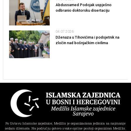
Abdussamed Podojak uspješno
odbranio doktorsku disertaciju
04.07.2026
Dženaza u Tihovićima i podsjetnik na
zločin nad bošnjačkim civilima
Po Ustavu Islamske zajednice, Medžlis je organizaciona jedinica sa najmanje
sedam džemata. Na području gotovo svake općine postoji organiziran Medžlis.