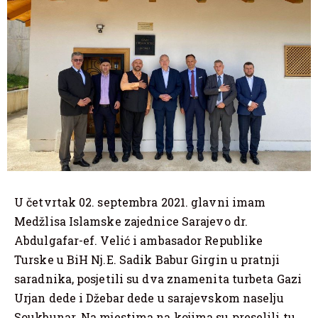
U četvrtak 02. septembra 2021. glavni imam
Medžlisa Islamske zajednice Sarajevo dr.
Abdulgafar-ef. Velić i ambasador Republike
Turske u BiH Nj.E. Sadik Babur Girgin u pratnji
saradnika, posjetili su dva znamenita turbeta Gazi
Urjan dede i Džebar dede u sarajevskom naselju
Soukbunar. Na mjestima na kojima su preselili tu