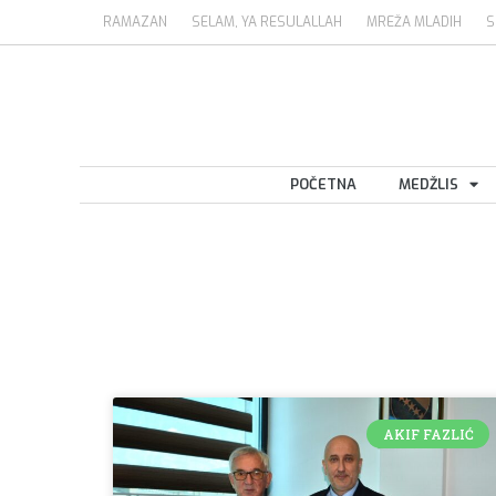
RAMAZAN
SELAM, YA RESULALLAH
MREŽA MLADIH
S
POČETNA
MEDŽLIS
AKIF FAZLIĆ