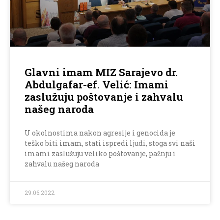
Glavni imam MIZ Sarajevo dr.
Abdulgafar-ef. Velić: Imami
zaslužuju poštovanje i zahvalu
našeg naroda
U okolnostima nakon agresije i genocida je
teško biti imam, stati ispredi ljudi, stoga svi naši
imami zaslužuju veliko poštovanje, pažnju i
zahvalu našeg naroda
29.06.2022