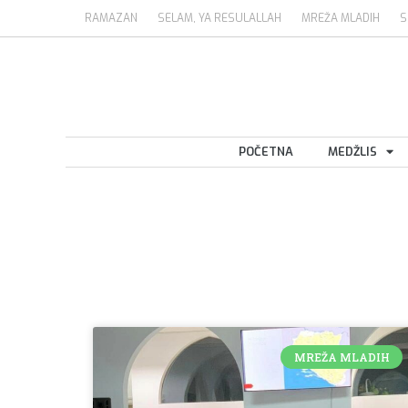
RAMAZAN
SELAM, YA RESULALLAH
MREŽA MLADIH
S
POČETNA
MEDŽLIS
MREŽA MLADIH