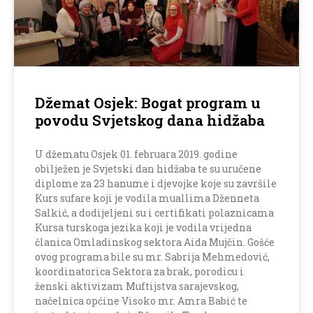
Džemat Osjek: Bogat program u
povodu Svjetskog dana hidžaba
U džematu Osjek 01. februara 2019. godine
obilježen je Svjetski dan hidžaba te su uručene
diplome za 23 hanume i djevojke koje su završile
Kurs sufare koji je vodila muallima Dženneta
Salkić, a dodijeljeni su i certifikati polaznicama
Kursa turskoga jezika koji je vodila vrijedna
članica Omladinskog sektora Aida Mujčin. Gošće
ovog programa bile su mr. Sabrija Mehmedović,
koordinatorica Sektora za brak, porodicu i
ženski aktivizam Muftijstva sarajevskog,
načelnica općine Visoko mr. Amra Babić te