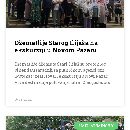
Džematlije Starog Ilijaša na
ekskurziji u Novom Pazaru
Džematlije džemata Stari Ilijaš su proteklog
vikenda u saradnji sa putničkom agencijom
„Putokaz“ realizovali ekskurziju u Novi Pazar.
Prva destinacija putovanja, jutra 12. augusta, bio
16.08.2022
AMEL MUMINOVIĆ