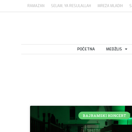
RAMAZAN
SELAM, YA RESULALLAH
MREŽA MLADIH
S
POČETNA
MEDŽLIS
BAJRAMSKI KONCERT