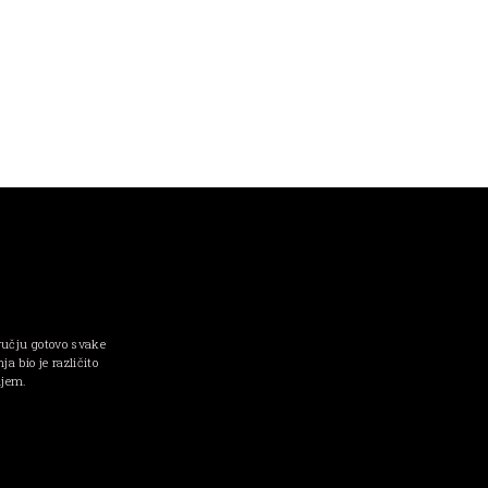
ručju gotovo svake
a bio je različito
njem.