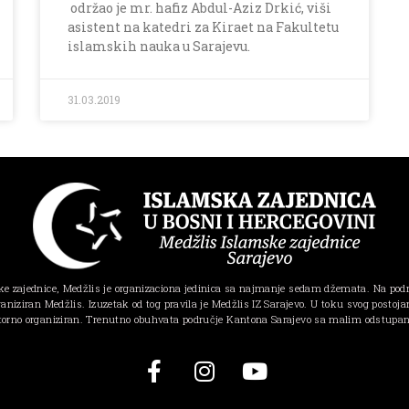
održao je mr. hafiz Abdul-Aziz Drkić, viši
asistent na katedri za Kiraet na Fakultetu
islamskih nauka u Sarajevu.
31.03.2019
e zajednice, Medžlis je organizaciona jedinica sa najmanje sedam džemata. Na pod
ganiziran Medžlis. Izuzetak od tog pravila je Medžlis IZ Sarajevo. U toku svog postojanj
torno organiziran. Trenutno obuhvata područje Kantona Sarajevo sa malim odstupa