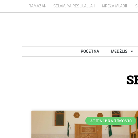
RAMAZAN
SELAM, YA RESULALLAH
MREŽA MLADIH
S
POČETNA
MEDŽLIS
S
ATIFA IBRAHIMOVIĆ