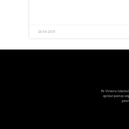
26.04.2019
Po Ustavu Islamsk
općine postoji or
pros