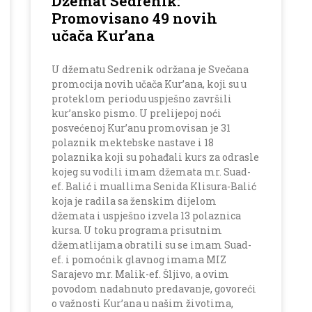
Džemat Sedrenik:
Promovisano 49 novih
učača Kur’ana
U džematu Sedrenik održana je Svečana
promocija novih učača Kur’ana, koji su u
proteklom periodu uspješno završili
kur’ansko pismo. U prelijepoj noći
posvećenoj Kur’anu promovisan je 31
polaznik mektebske nastave i 18
polaznika koji su pohađali kurs za odrasle
kojeg su vodili imam džemata mr. Suad-
ef. Balić i muallima Senida Klisura-Balić
koja je radila sa ženskim dijelom
džemata i uspješno izvela 13 polaznica
kursa. U toku programa prisutnim
džematlijama obratili su se imam Suad-
ef. i pomoćnik glavnog imama MIZ
Sarajevo mr. Malik-ef. Šljivo, a ovim
povodom nadahnuto predavanje, govoreći
o važnosti Kur’ana u našim životima,