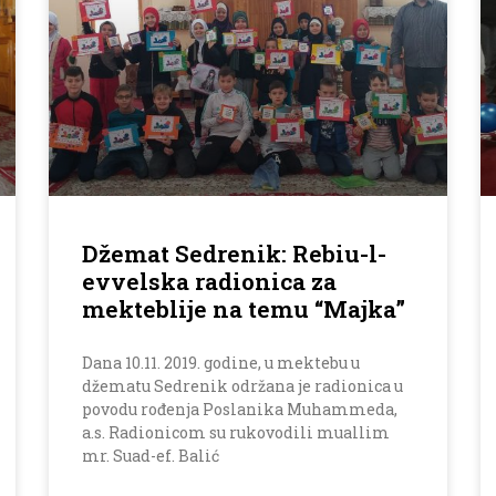
Džemat Sedrenik: Rebiu-l-
evvelska radionica za
mekteblije na temu “Majka”
Dana 10.11. 2019. godine, u mektebu u
džematu Sedrenik održana je radionica u
povodu rođenja Poslanika Muhammeda,
a.s. Radionicom su rukovodili muallim
mr. Suad-ef. Balić