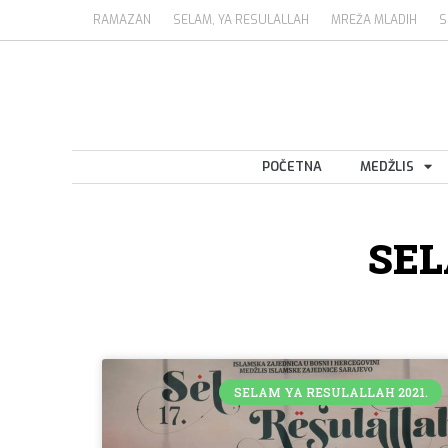
RAMAZAN
SELAM, YA RESULALLAH
MREŽA MLADIH
S
POČETNA
MEDŽLIS
SEL
SELAM YA RESULALLAH 2021.