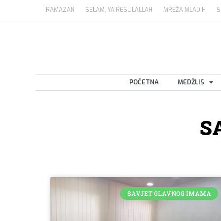
RAMAZAN
SELAM, YA RESULALLAH
MREŽA MLADIH
S
POČETNA
MEDŽLIS
S
SAVJET GLAVNOG IMAMA