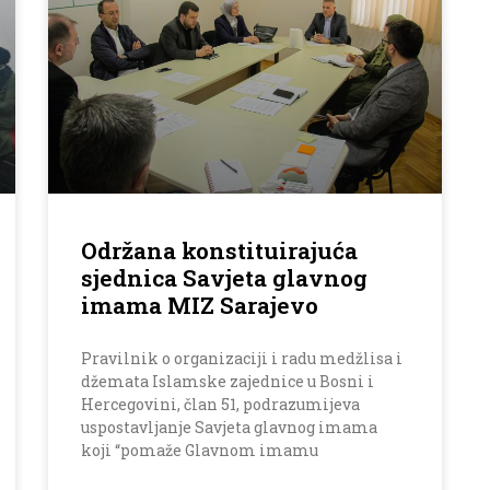
Održana konstituirajuća
sjednica Savjeta glavnog
imama MIZ Sarajevo
Pravilnik o organizaciji i radu medžlisa i
džemata Islamske zajednice u Bosni i
Hercegovini, član 51, podrazumijeva
uspostavljanje Savjeta glavnog imama
koji “pomaže Glavnom imamu