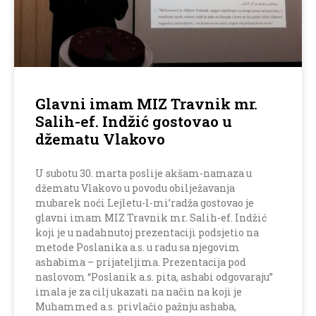
Glavni imam MIZ Travnik mr.
Salih-ef. Indžić gostovao u
džematu Vlakovo
U subotu 30. marta poslije akšam-namaza u
džematu Vlakovo u povodu obilježavanja
mubarek noći Lejletu-l-mi’radža gostovao je
glavni imam MIZ Travnik mr. Salih-ef. Indžić
koji je u nadahnutoj prezentaciji podsjetio na
metode Poslanika a.s. u radu sa njegovim
ashabima – prijateljima. Prezentacija pod
naslovom “Poslanik a.s. pita, ashabi odgovaraju”
imala je za cilj ukazati na način na koji je
Muhammed a.s. privlačio pažnju ashaba,