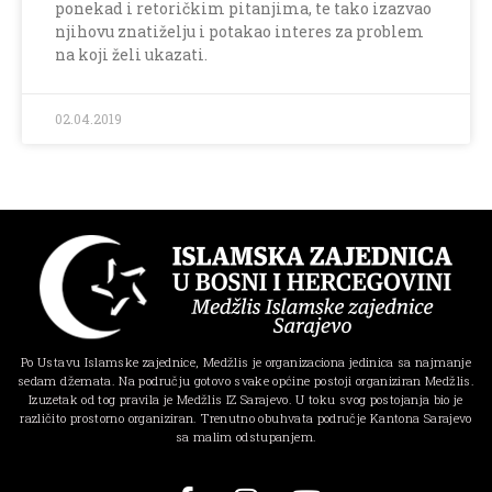
ponekad i retoričkim pitanjima, te tako izazvao
njihovu znatiželju i potakao interes za problem
na koji želi ukazati.
02.04.2019
Po Ustavu Islamske zajednice, Medžlis je organizaciona jedinica sa najmanje
sedam džemata. Na području gotovo svake općine postoji organiziran Medžlis.
Izuzetak od tog pravila je Medžlis IZ Sarajevo. U toku svog postojanja bio je
različito prostorno organiziran. Trenutno obuhvata područje Kantona Sarajevo
sa malim odstupanjem.