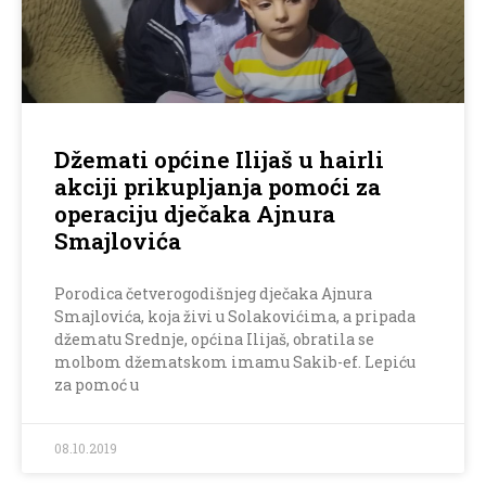
Džemati općine Ilijaš u hairli
akciji prikupljanja pomoći za
operaciju dječaka Ajnura
Smajlovića
Porodica četverogodišnjeg dječaka Ajnura
Smajlovića, koja živi u Solakovićima, a pripada
džematu Srednje, općina Ilijaš, obratila se
molbom džematskom imamu Sakib-ef. Lepiću
za pomoć u
08.10.2019