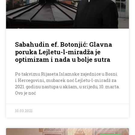
Sabahudin ef. Botonjić: Glavna
poruka Lejletu-l-miradža je
optimizam i nada u bolje sutra
Po takvimu Rijaseta Islamske zajednice u Bosni
i Hercegovini, mubarek noć Lejletu-l-miradž za
2021. godinu nastupa u akšam, u srijedu, 10. marta.
Ovo je noć
10.03.2021