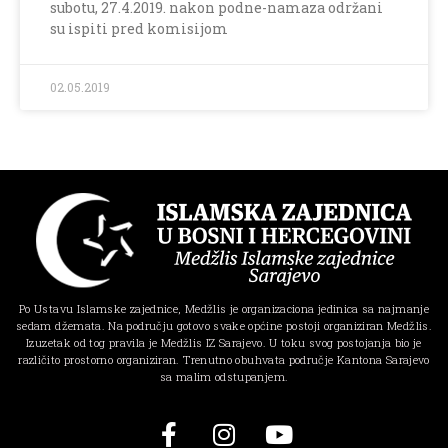
subotu, 27.4.2019. nakon podne-namaza održani
su ispiti pred komisijom
02.05.2019
Po Ustavu Islamske zajednice, Medžlis je organizaciona jedinica sa najmanje
sedam džemata. Na području gotovo svake općine postoji organiziran Medžlis.
Izuzetak od tog pravila je Medžlis IZ Sarajevo. U toku svog postojanja bio je
različito prostorno organiziran. Trenutno obuhvata područje Kantona Sarajevo
sa malim odstupanjem.