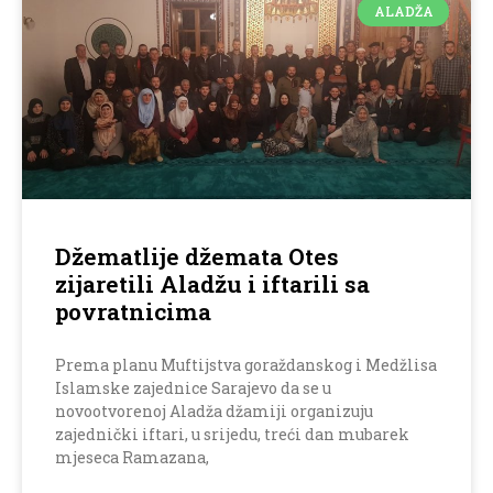
ALADŽA
Džematlije džemata Otes
zijaretili Aladžu i iftarili sa
povratnicima
Prema planu Muftijstva goraždanskog i Medžlisa
Islamske zajednice Sarajevo da se u
novootvorenoj Aladža džamiji organizuju
zajednički iftari, u srijedu, treći dan mubarek
mjeseca Ramazana,