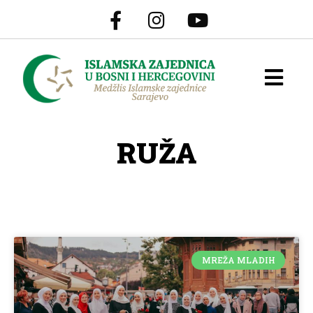
RUŽA
MREŽA MLADIH