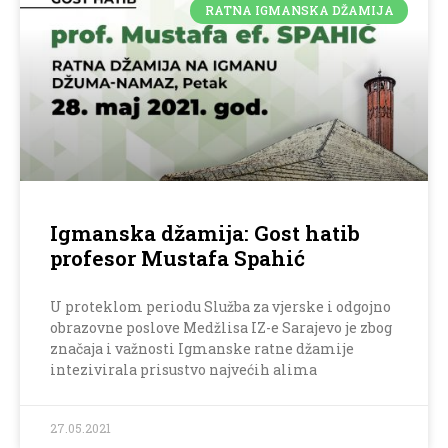
RATNA IGMANSKA DŽAMIJA
Igmanska džamija: Gost hatib
profesor Mustafa Spahić
U proteklom periodu Služba za vjerske i odgojno
obrazovne poslove Medžlisa IZ-e Sarajevo je zbog
značaja i važnosti Igmanske ratne džamije
intezivirala prisustvo najvećih alima
27.05.2021