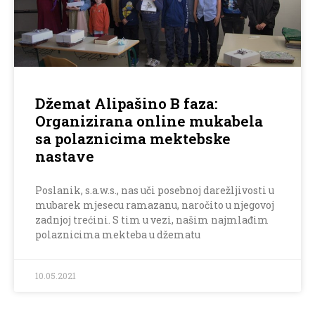
Džemat Alipašino B faza:
Organizirana online mukabela
sa polaznicima mektebske
nastave
Poslanik, s.a.w.s., nas uči posebnoj darežljivosti u
mubarek mjesecu ramazanu, naročito u njegovoj
zadnjoj trećini. S tim u vezi, našim najmlađim
polaznicima mekteba u džematu
10.05.2021