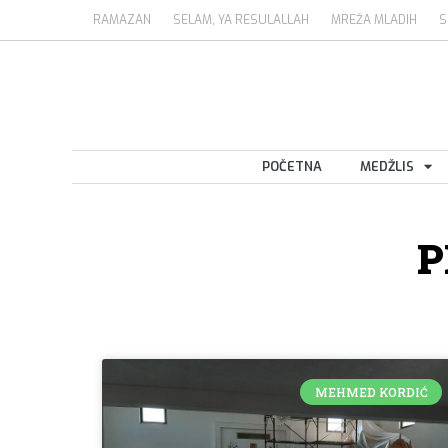
RAMAZAN
SELAM, YA RESULALLAH
MREŽA MLADIH
S
POČETNA
MEDŽLIS
P
MEHMED KORDIĆ