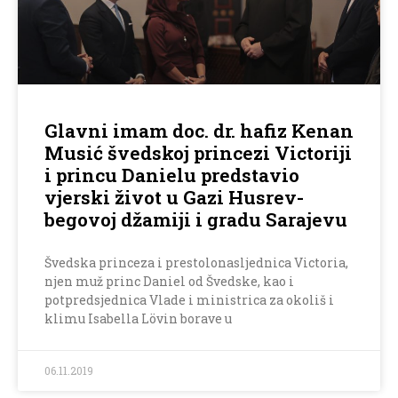
Glavni imam doc. dr. hafiz Kenan
Musić švedskoj princezi Victoriji
i princu Danielu predstavio
vjerski život u Gazi Husrev-
begovoj džamiji i gradu Sarajevu
Švedska princeza i prestolonasljednica Victoria,
njen muž princ Daniel od Švedske, kao i
potpredsjednica Vlade i ministrica za okoliš i
klimu Isabella Lövin borave u
06.11.2019