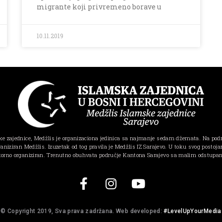
migrante koji privremeno borave u
10.11.2019
e zajednice, Medžlis je organizaciona jedinica sa najmanje sedam džemata. Na pod
ganiziran Medžlis. Izuzetak od tog pravila je Medžlis IZ Sarajevo. U toku svog postojanj
torno organiziran. Trenutno obuhvata područje Kantona Sarajevo sa malim odstupa
© Copyright 2019, Sva prava zadržana. Web developed:
#LevelUpYourMedia