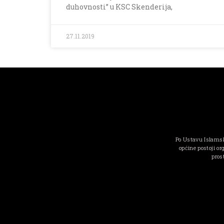
duhovnosti” u KSC Skenderija,
27.11.2019
Po Ustavu Islamsk
općine postoji or
pros