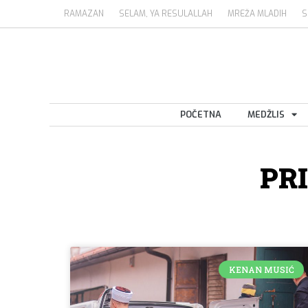
RAMAZAN
SELAM, YA RESULALLAH
MREŽA MLADIH
S
POČETNA
MEDŽLIS
PR
KENAN MUSIĆ