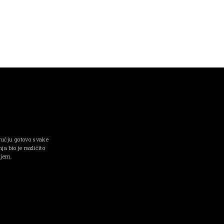
ručju gotovo svake
a bio je različito
njem.