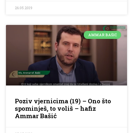
26.05.2019
AMMAR BAŠIĆ
Poziv vjernicima (19) – Ono što
spominješ, to voliš – hafiz
Ammar Bašić