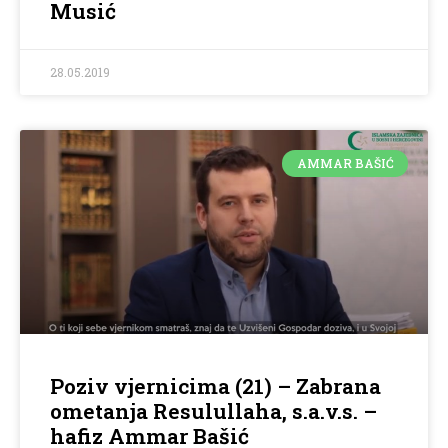
Musić
28.05.2019
AMMAR BAŠIĆ
Poziv vjernicima (21) – Zabrana
ometanja Resulullaha, s.a.v.s. –
hafiz Ammar Bašić